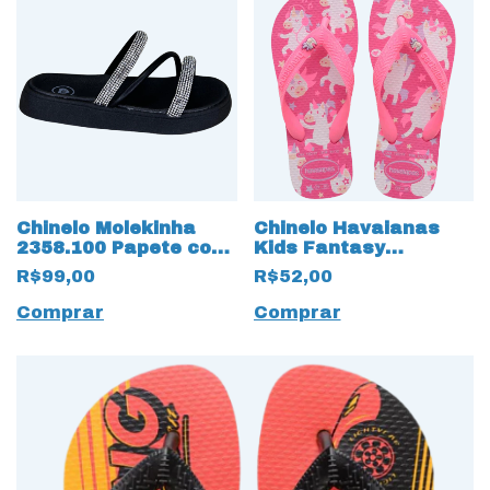
Chinelo Molekinha
Chinelo Havaianas
2358.100 Papete com
Kids Fantasy
Strass 17480 Preto
Unicórnio 18326 Rosa
R$99,00
R$52,00
Flux
Comprar
Comprar