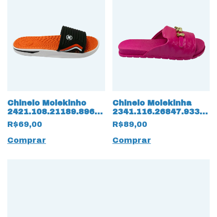
Chinelo Molekinho
Chinelo Molekinha
2421.108.21189.89661
2341.116.26847.93371
Slide 15837
Napa Oceâno Verniz
R$69,00
R$89,00
Preto/Laranja
15834 Pink
Comprar
Comprar