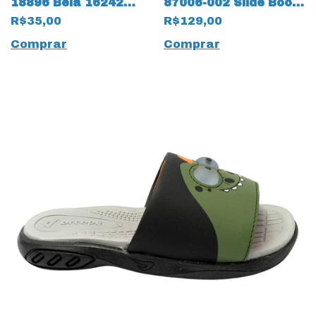
18896 Bela 16242
87006-002 Slide Booh
Cacau
com LED 14034 Rosa
R$35,00
R$129,00
Comprar
Comprar