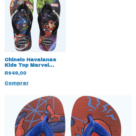
Chinelo Havaianas
Kids Top Marvel
Vingadores 18329
R$49,00
Preto
Comprar