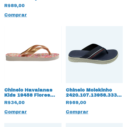
R$89,00
Comprar
Chinelo Havaianas
Chinelo Molekinho
Kids 19458 Flores
2420.107.13958.33300
Bege
Napa Floter 15836
R$34,00
R$69,00
Marinho
Comprar
Comprar