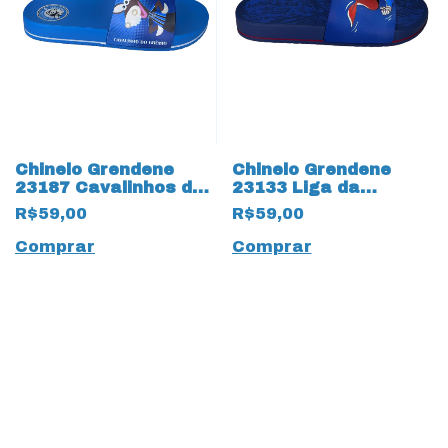
Chinelo Grendene
Chinelo Grendene
23187 Cavalinhos do
23133 Liga da
Fantástico 17517
Justiça Superman
R$59,00
R$59,00
Gremio Azul
17512 Azul
Comprar
Comprar