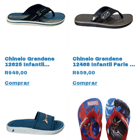
Chinelo Grendene
Chinelo Grendene
12625 Infantil
12468 Infantil Paris II
Cartago 19957
19954 Marrom
R$49,00
R$59,00
Palermo
Comprar
Comprar