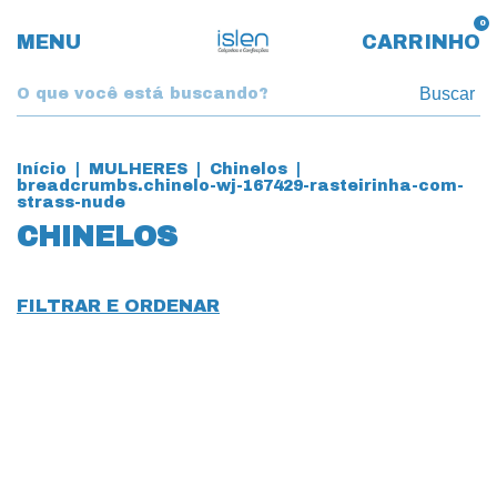
0
MENU
CARRINHO
Buscar
Início
|
MULHERES
|
Chinelos
|
breadcrumbs.chinelo-wj-167429-rasteirinha-com-
strass-nude
CHINELOS
FILTRAR E ORDENAR