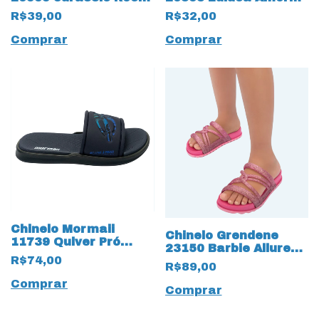
13748 Verde Musgo
13746 Branco/Preto
R$39,00
R$32,00
Comprar
Comprar
Chinelo Mormaii
Chinelo Grendene
11739 Quiver Pró
23150 Barbie Allure
Slide Gáspea Infantil
R$74,00
17447 Rosa
R$89,00
13745 Marinho
Comprar
Comprar