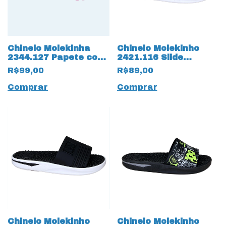
Chinelo Molekinha
Chinelo Molekinho
2344.127 Papete com
2421.116 Slide
Strass 17543 Rosa
Gaspea com Ajustes
R$99,00
R$89,00
17536 Marinho
Comprar
Comprar
Chinelo Molekinho
Chinelo Molekinho