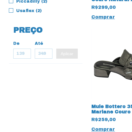
Piccadilly (2)
R$299,00
Usaflex (2)
Comprar
PREÇO
De
Até
Aplicar
Mule Bottero 3
Mariane Couro
Roma Onix
R$259,00
Comprar