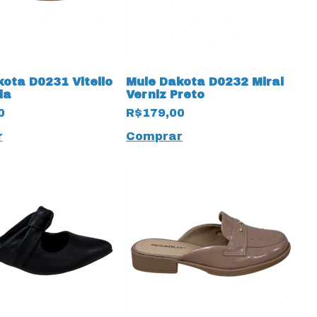
ota D0231 Vitello
Mule Dakota D0232 Mirai
ia
Verniz Preto
0
R$179,00
r
Comprar