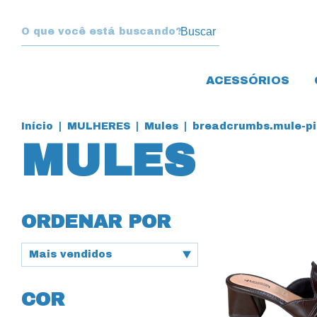
Buscar
ACESSÓRIOS
Início
|
MULHERES
|
Mules
|
breadcrumbs.mule-pic
MULES
ORDENAR POR
COR