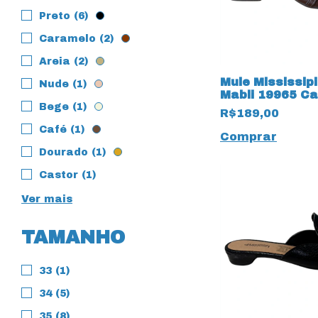
Preto (6)
Caramelo (2)
Areia (2)
Mule Mississip
Nude (1)
Mabli 19965 C
Bege (1)
R$189,00
Café (1)
Comprar
Dourado (1)
Castor (1)
Ver mais
TAMANHO
33 (1)
34 (5)
35 (8)