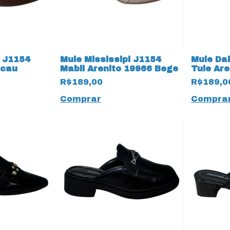
i J1154
Mule Mississipi J1154
Mule Dak
acau
Mabli Arenito 19966 Bege
Tule Are
R$189,00
R$189,0
Comprar
Compra