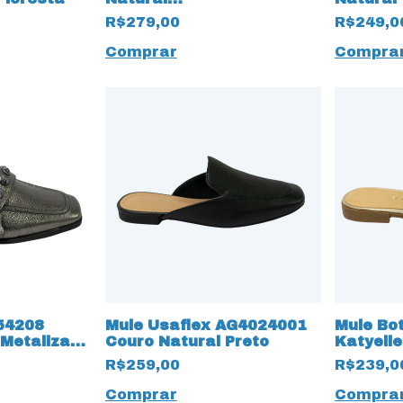
Caramelo/Amêndoa
MUMERA
R$279,00
R$249,0
NUMERAÇÃO ESPECIAL
Comprar
Compra
54208
Mule Usaflex AG4024001
Mule Bo
 Metalizado
Couro Natural Preto
Katyell
Dourado
R$259,00
R$239,0
Comprar
Compra