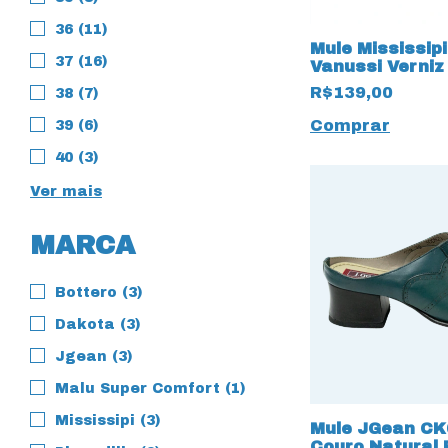
36 (11)
Mule Mississip
37 (16)
Vanussi Verniz
R$139,00
38 (7)
Comprar
39 (6)
40 (3)
Ver mais
MARCA
Bottero (3)
Dakota (3)
Jgean (3)
Malu Super Comfort (1)
Mississipi (3)
Mule JGean CK
Couro Natural 