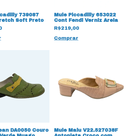
cadilly 739087
Mule Piccadilly 653022
retch Soft Preto
Cont Fendi Verniz Areia
0
R$219,00
r
Comprar
ean DA0050 Couro
Mule Malu V22.527038F
 Verde Musgo
Antonieta Croco com