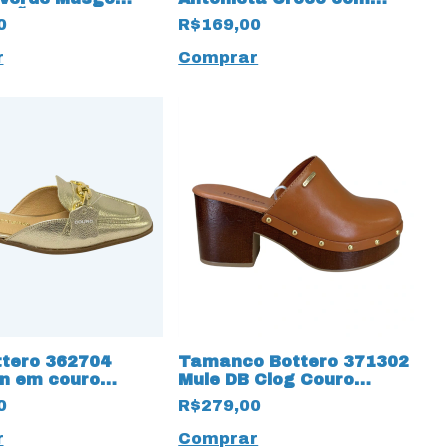
ÇÃO ESPECIAL
Palmilha SuperComfort
0
R$169,00
r
Comprar
ttero 362704
Tamanco Bottero 371302
en em couro
Mule DB Clog Couro
Atanado Caramelo
0
R$279,00
r
Comprar