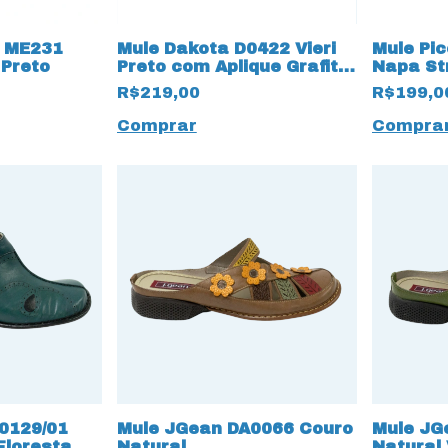
i ME231
Mule Dakota D0422 Vieri
Mule Pic
 Preto
Preto com Aplique Grafite
Napa St
Preto
R$219,00
R$199,0
Comprar
Compra
0129/01
Mule JGean DA0066 Couro
Mule JG
Floresta
Natural
Natural