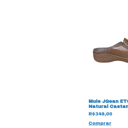
Mule JGean ET
Natural Casta
R$349,00
Comprar