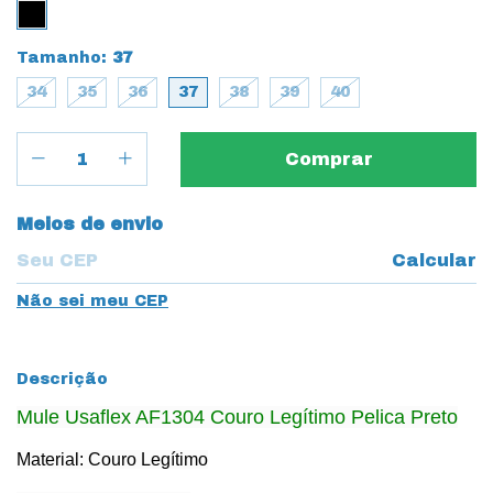
Tamanho:
37
34
35
36
37
38
39
40
Entregas para o CEP:
Meios de envio
Calcular
Não sei meu CEP
Descrição
Mule Usaflex AF1304 Couro Legítimo Pelica Preto
Material: Couro Legítimo