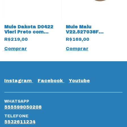
Mule Dakota D0422
Mule Malu
Vieri Preto com
V22.527038F
Aplique Grafite Preto
Antonieta Croco com
R$219,00
R$169,00
Palmilha
SuperComfort
Comprar
Comprar
Instagram
Facebook
Youtube
WHATSAPP
555599050208
TELEFONE
5532611234