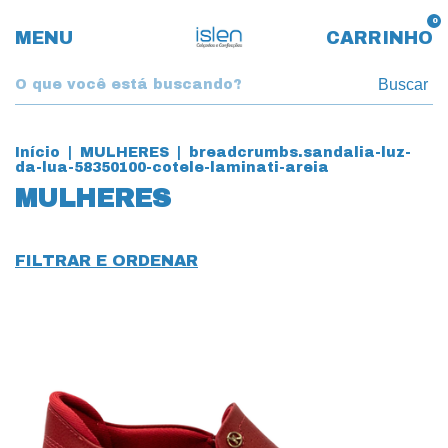
0
MENU
CARRINHO
Buscar
Início
|
MULHERES
|
breadcrumbs.sandalia-luz-
da-lua-58350100-cotele-laminati-areia
MULHERES
FILTRAR E ORDENAR