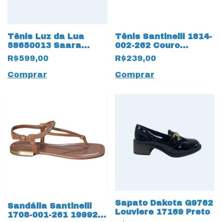
Tênis Luz da Lua
Tênis Santinelli 1814-
58650013 Saara
002-262 Couro
Ravena 17222 Preto
Natural 19993 Marfim
R$599,00
R$239,00
Comprar
Comprar
Sapato Dakota G9762
Sandália Santinelli
Louviere 17169 Preto
1708-001-261 19992