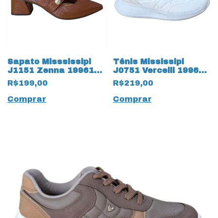
Sapato Misssissipi
Tênis Mississipi
J1151 Zenna 19961
J0751 Vercelli 19963
Tabaco
New White
R$199,00
R$219,00
Comprar
Comprar