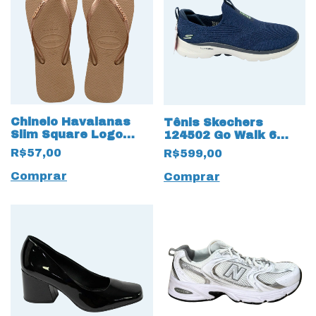
Chinelo Havaianas
Tênis Skechers
Slim Square Logo
124502 Go Walk 6
Metalizado Dourado
Glimmering 13564
R$57,00
R$599,00
com Hyper Pillars
Comprar
Comprar