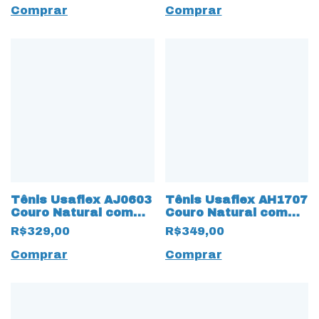
Comprar
Comprar
Tênis Usaflex AJ0603
Tênis Usaflex AH1707
Couro Natural com
Couro Natural com
elástico 15389
cadarço Fake 15290
R$329,00
R$349,00
Branco
Branco
Comprar
Comprar