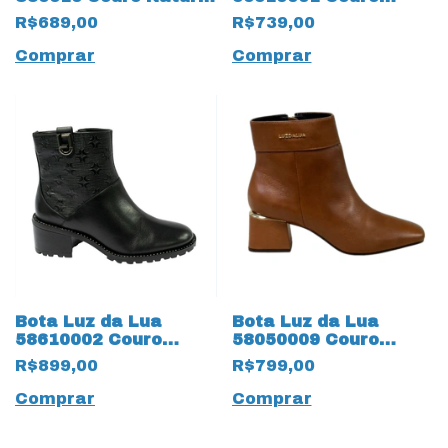
com solado 13425
Natural Saara 15455
R$689,00
R$739,00
Tratorado
Preto
Comprar
Comprar
Bota Luz da Lua
Bota Luz da Lua
58610002 Couro
58050009 Couro
Natural Saara 15458
Natural
R$899,00
R$799,00
Preto
Montenapoleone
18633 Ambar
Comprar
Comprar