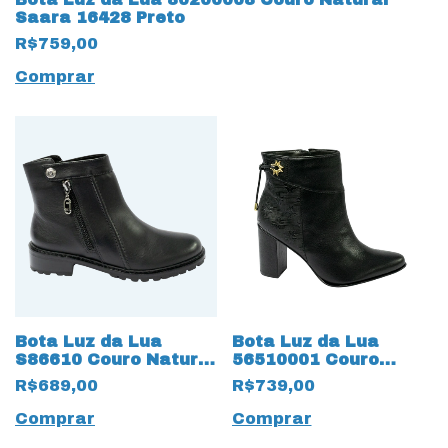
Saara 16428 Preto
R$759,00
Comprar
Bota Luz da Lua
Bota Luz da Lua
S86610 Couro Natural
56510001 Couro
com solado 13425
Natural Saara 15455
R$689,00
R$739,00
Tratorado
Preto
Comprar
Comprar