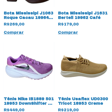
Bota Mississipi J1063
Bota Mississipi J1631
Roque Cacau 19964
Berteli 19962 Café
Café
R$269,00
R$179,00
Comprar
Comprar
Tênis Nike IB1889 501
Tênis Usaflex UD0300
19953 DownShifter 14
Tricot 18953 Creme
Lilás
R$449,00
R$219,00