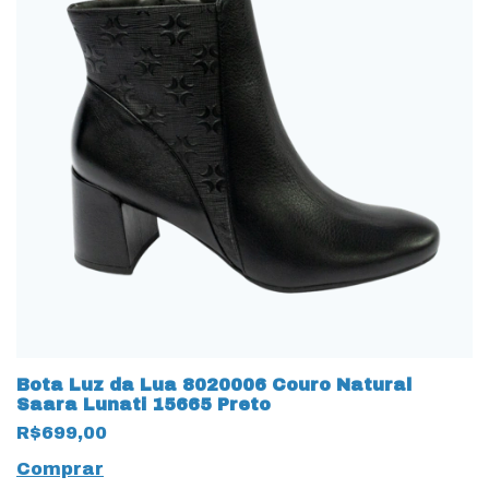
Bota Luz da Lua 8020006 Couro Natural
Saara Lunati 15665 Preto
R$699,00
Comprar