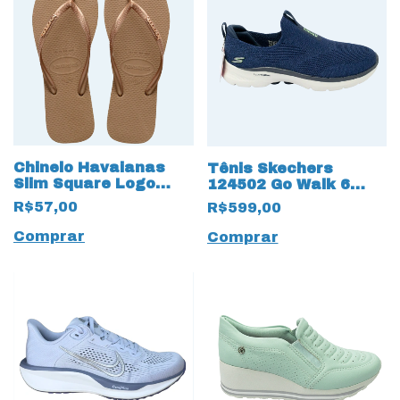
Chinelo Havaianas
Tênis Skechers
Slim Square Logo
124502 Go Walk 6
Metalizado Dourado
Glimmering 13564
R$57,00
R$599,00
com Hyper Pillars
Comprar
Comprar