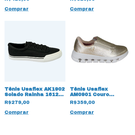
Preto
Comprar
Comprar
Tênis Usaflex AK1902
Tênis Usaflex
Solado Rainha 16126
AM0901 Couro
Preto
Natural 17583
R$279,00
R$359,00
Dourado
Comprar
Comprar