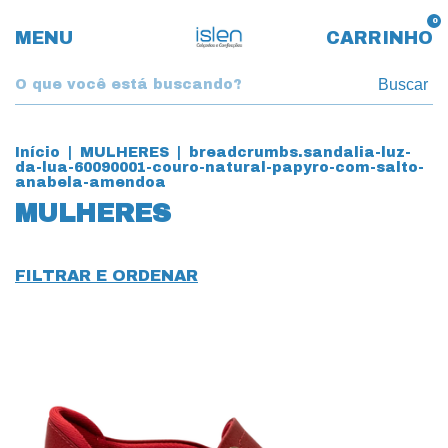
0
MENU
CARRINHO
Buscar
Início
|
MULHERES
|
breadcrumbs.sandalia-luz-
da-lua-60090001-couro-natural-papyro-com-salto-
anabela-amendoa
MULHERES
FILTRAR E ORDENAR