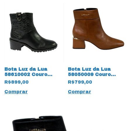
Bota Luz da Lua
Bota Luz da Lua
58610002 Couro
58050009 Couro
Natural Saara 15458
Natural
R$899,00
R$799,00
Preto
Montenapoleone
18633 Ambar
Comprar
Comprar