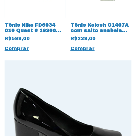
Tênis Nike FD6034
Tênis Kolosh C1407A
010 Quest 6 19306
com salto anabela
Cinza Metálico
Almeria Green 14158
R$599,00
R$229,00
Verde Claro
Comprar
Comprar