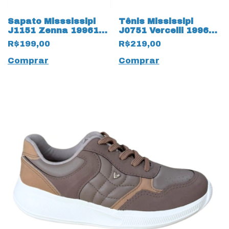
Sapato Misssissipi
Tênis Mississipi
J1151 Zenna 19961
J0751 Vercelli 19963
Tabaco
New White
R$199,00
R$219,00
Comprar
Comprar