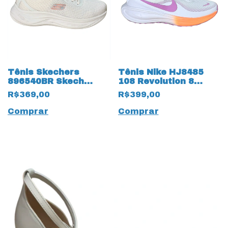
Tênis Skechers
Tênis Nike HJ8485
896540BR Skech
108 Revolution 8
Cloud Natural 19990
19985
R$369,00
R$399,00
Off White
Branco/Magenta
Comprar
Comprar