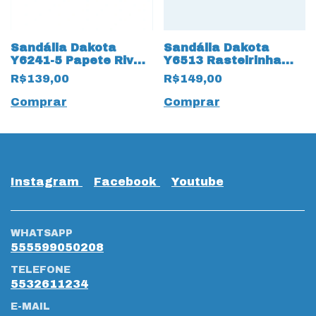
Sandália Dakota
Sandália Dakota
Y6241-5 Papete Rives
Y6513 Rasteirinha
com Strass Preto
Rives Preto
R$139,00
R$149,00
Comprar
Comprar
Instagram
Facebook
Youtube
WHATSAPP
555599050208
TELEFONE
5532611234
E-MAIL