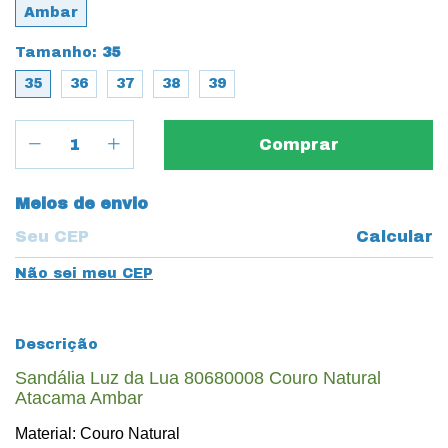
Ambar
Tamanho:
35
35
36
37
38
39
Entregas para o CEP:
Meios de envio
Calcular
Não sei meu CEP
Descrição
Sandália Luz da Lua 80680008 Couro Natural
Atacama Ambar
Material: Couro Natural