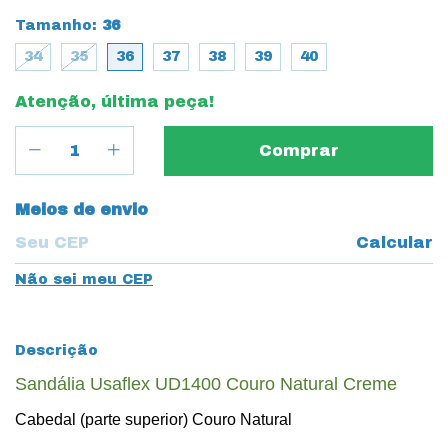
Tamanho:
36
34
35
36
37
38
39
40
Atenção, última peça!
Entregas para o CEP:
Meios de envio
Calcular
Não sei meu CEP
Descrição
Sandália Usaflex UD1400 Couro Natural Creme
Cabedal (parte superior) Couro Natural