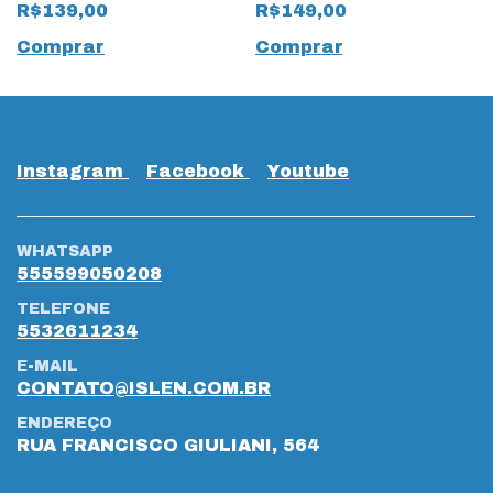
Rives Tule Rose
Preto
R$139,00
R$149,00
Comprar
Comprar
Instagram
Facebook
Youtube
WHATSAPP
555599050208
TELEFONE
5532611234
E-MAIL
CONTATO@ISLEN.COM.BR
ENDEREÇO
RUA FRANCISCO GIULIANI, 564