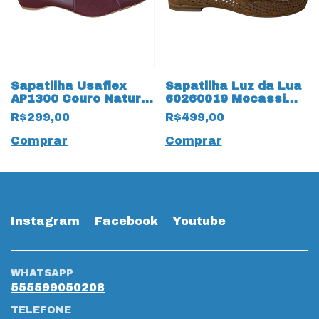
Sapatilha Usaflex
Sapatilha Luz da Lua
AP1300 Couro Natural
60260019 Mocassim
19684 Burgundi Vinho
Arenito 19552 Canela
R$299,00
R$499,00
Comprar
Comprar
Instagram
Facebook
Youtube
WHATSAPP
555599050208
TELEFONE