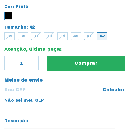
Cor:
Preto
Tamanho:
42
35
36
37
38
39
40
41
42
Atenção, última peça!
Entregas para o CEP:
Meios de envio
Calcular
Não sei meu CEP
Descrição