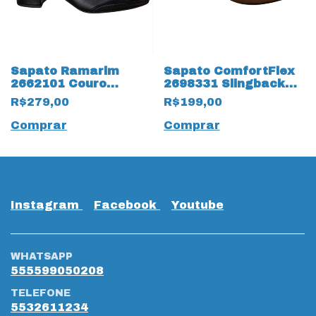
Sapato Ramarim
Sapato ComfortFlex
2662101 Couro
2698331 Slingback
Natural 19550 Preto
19468 Capuccino
R$279,00
R$199,00
Comprar
Comprar
Instagram
Facebook
Youtube
WHATSAPP
555599050208
TELEFONE
5532611234