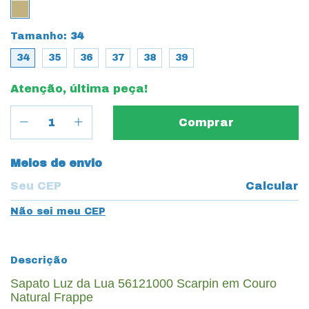
Tamanho:
34
34
35
36
37
38
39
Atenção, última peça!
Entregas para o CEP:
Meios de envio
Calcular
Não sei meu CEP
Descrição
Sapato Luz da Lua 56121000 Scarpin em Couro
Natural Frappe