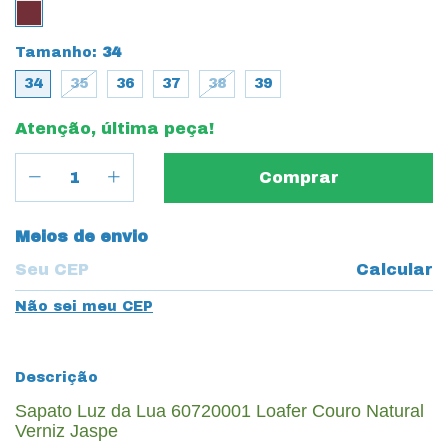
Tamanho:
34
34
35
36
37
38
39
Atenção, última peça!
Entregas para o CEP:
Meios de envio
Calcular
Não sei meu CEP
Descrição
Sapato Luz da Lua 60720001 Loafer Couro Natural
Verniz Jaspe