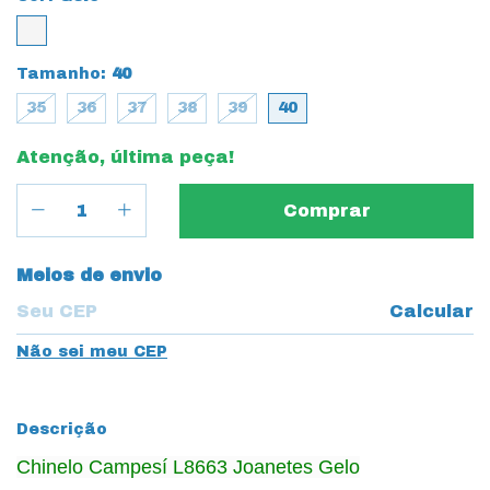
Tamanho:
40
35
36
37
38
39
40
Atenção, última peça!
Entregas para o CEP:
Meios de envio
Calcular
Não sei meu CEP
Descrição
Chinelo Campesí L8663 Joanetes Gelo