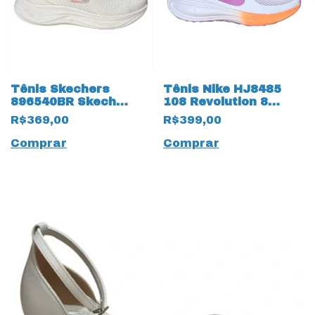
Tênis Skechers
Tênis Nike HJ8485
896540BR Skech
108 Revolution 8
Cloud Natural 19990
19985
R$369,00
R$399,00
Off White
Branco/Magenta
Comprar
Comprar