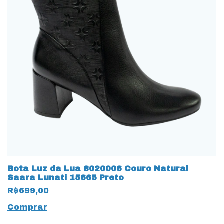
Bota Luz da Lua 8020006 Couro Natural
Saara Lunati 15665 Preto
R$699,00
Comprar