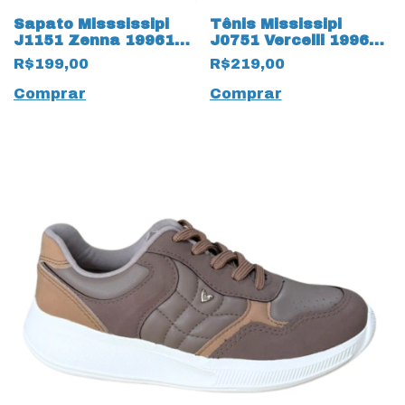
Sapato Misssissipi
Tênis Mississipi
J1151 Zenna 19961
J0751 Vercelli 19963
Tabaco
New White
R$199,00
R$219,00
Comprar
Comprar