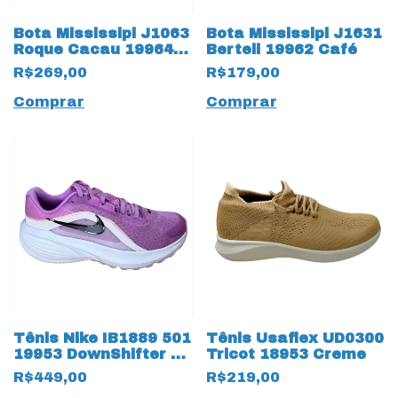
Bota Mississipi J1063
Bota Mississipi J1631
Roque Cacau 19964
Berteli 19962 Café
Café
R$269,00
R$179,00
Comprar
Comprar
Tênis Nike IB1889 501
Tênis Usaflex UD0300
19953 DownShifter 14
Tricot 18953 Creme
Lilás
R$449,00
R$219,00