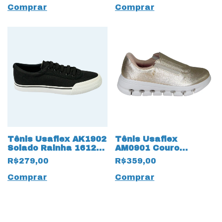
Comprar
Comprar
Tênis Usaflex AK1902
Tênis Usaflex
Solado Rainha 16126
AM0901 Couro
Preto
Natural 17583
R$279,00
R$359,00
Dourado
Comprar
Comprar