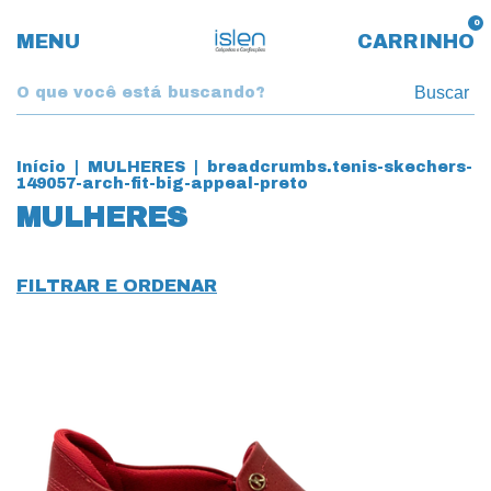
0
MENU
CARRINHO
Buscar
Início
|
MULHERES
|
breadcrumbs.tenis-skechers-
149057-arch-fit-big-appeal-preto
MULHERES
FILTRAR E ORDENAR