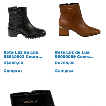
Bota Luz da Lua
Bota Luz da Lua
58610002 Couro
58050009 Couro
Natural Saara 15458
Natural
R$899,00
R$799,00
Preto
Montenapoleone
18633 Ambar
Comprar
Comprar