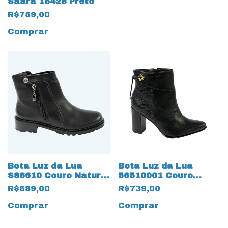
Saara 16428 Preto
R$759,00
Comprar
Bota Luz da Lua
Bota Luz da Lua
S86610 Couro Natural
56510001 Couro
com solado 13425
Natural Saara 15455
R$689,00
R$739,00
Tratorado
Preto
Comprar
Comprar