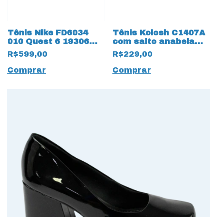
Tênis Nike FD6034
Tênis Kolosh C1407A
010 Quest 6 19306
com salto anabela
Cinza Metálico
Almeria Green 14158
R$599,00
R$229,00
Verde Claro
Comprar
Comprar