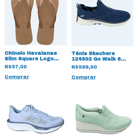
Chinelo Havaianas
Tênis Skechers
Slim Square Logo
124502 Go Walk 6
Metalizado Dourado
Glimmering 13564
R$57,00
R$599,00
com Hyper Pillars
Comprar
Comprar