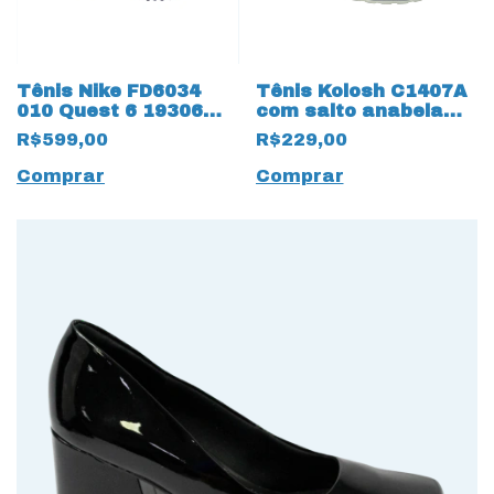
Tênis Nike FD6034
Tênis Kolosh C1407A
010 Quest 6 19306
com salto anabela
Cinza Metálico
Almeria Green 14158
R$599,00
R$229,00
Verde Claro
Comprar
Comprar