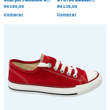
Scarpin Feminino em
ST0700 Basket
Couro Valais
Classic 15655 All
R$199,00
R$139,00
Macchiato 17029
Black
Nude
Comprar
Comprar