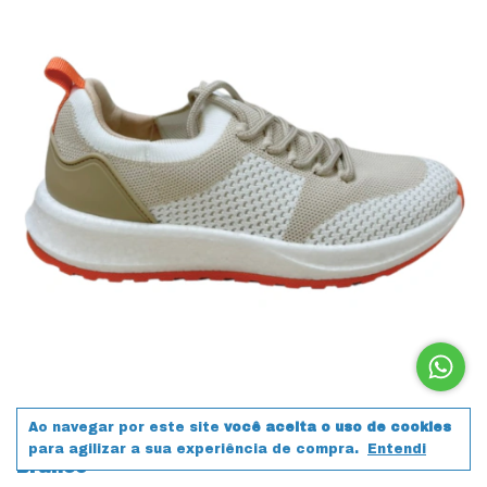
Ao navegar por este site
você aceita o uso de cookies
Tênis Usaflex AO1500 Poofy Tricot 19204
para agilizar a sua experiência de compra.
Entendi
Branco