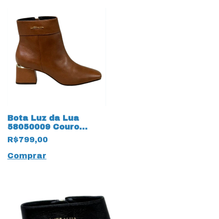
Bota Luz da Lua
58050009 Couro
Natural
R$799,00
Montenapoleone
18633 Ambar
Comprar