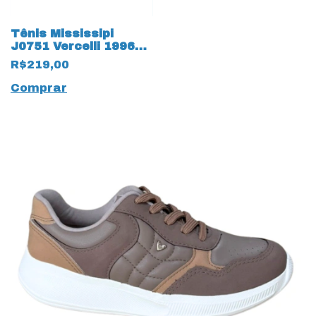
Tênis Mississipi
J0751 Vercelli 19963
New White
R$219,00
Comprar