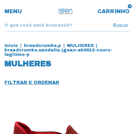
0
MENU
CARRINHO
Buscar
Início
|
breadcrumbs.p
|
MULHERES
|
breadcrumbs.sandalia-jgean-eb0012-couro-
legitimo-p
MULHERES
FILTRAR E ORDENAR