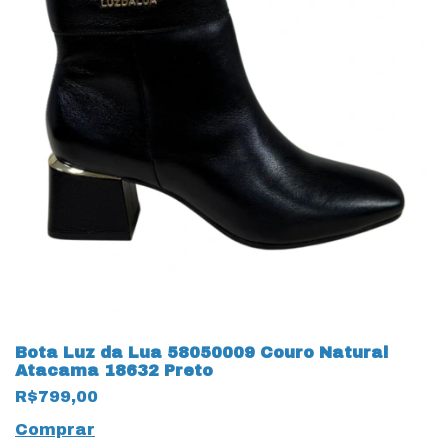
Bota Luz da Lua 58050009 Couro Natural
Atacama 18632 Preto
R$799,00
Comprar