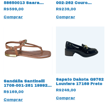
58650013 Saara
002-262 Couro
Ravena 17222 Preto
Natural 19993 Marfim
R$599,00
R$239,00
Comprar
Comprar
Sapato Dakota G9762
Sandália Santinelli
Louviere 17169 Preto
1708-001-261 19992
Rasteirinha com Nó
R$249,00
R$169,00
Comprar
Comprar