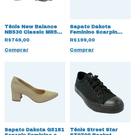
Tênis New Balance
Sapato Dakota
NB530 Classic MR530
Feminino Scarpin
19549 Branco
G5181 Vincent 17030
R$749,00
R$199,00
Preto
Comprar
Comprar
Sapato Dakota G5181
Tênis Street Star