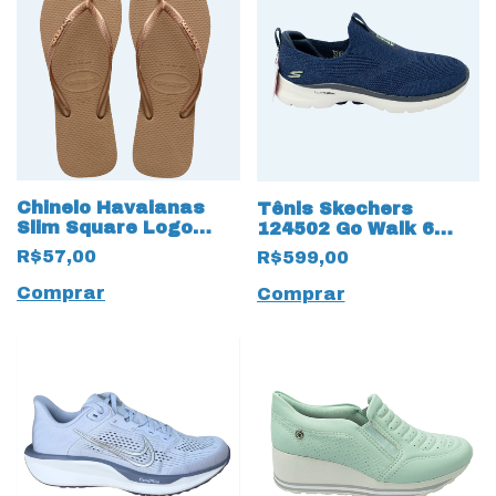
Chinelo Havaianas
Tênis Skechers
Slim Square Logo
124502 Go Walk 6
Metalizado Dourado
Glimmering 13564
R$57,00
R$599,00
com Hyper Pillars
Comprar
Comprar