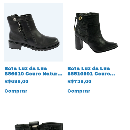
Bota Luz da Lua
Bota Luz da Lua
S86610 Couro Natural
56510001 Couro
com solado 13425
Natural Saara 15455
R$689,00
R$739,00
Tratorado
Preto
Comprar
Comprar