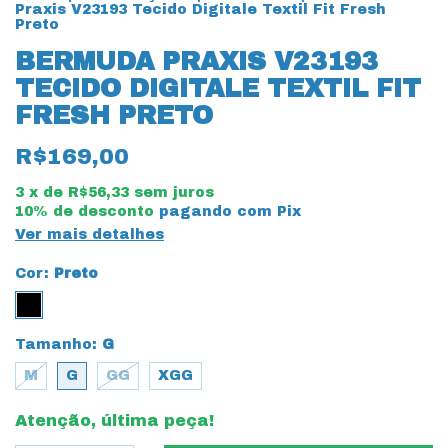
Praxis V23193 Tecido Digitale Textil Fit Fresh
Preto
BERMUDA PRAXIS V23193
TECIDO DIGITALE TEXTIL FIT
FRESH PRETO
R$169,00
3
x de
R$56,33
sem juros
10% de desconto
pagando com Pix
Ver mais detalhes
Cor:
Preto
Tamanho:
G
M
G
GG
XGG
Atenção, última peça!