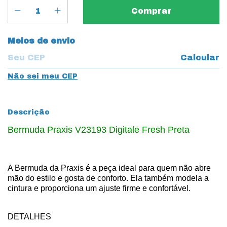
Entregas para o CEP:
Meios de envio
Calcular
Não sei meu CEP
Descrição
Bermuda Praxis V23193 Digitale Fresh Preta
A Bermuda da Praxis é a peça ideal para quem não abre
mão do estilo e gosta de conforto. Ela também modela a
cintura e proporciona um ajuste firme e confortável.
DETALHES