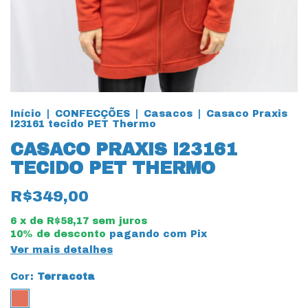
Início
|
CONFECÇÕES
|
Casacos
|
Casaco Praxis
I23161 tecido PET Thermo
CASACO PRAXIS I23161
TECIDO PET THERMO
R$349,00
6
x de
R$58,17
sem juros
10% de desconto
pagando com Pix
Ver mais detalhes
Cor:
Terracota