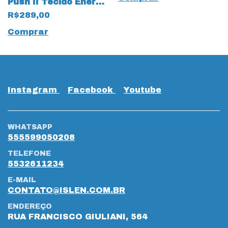
Push II Tecido Energy
Up Pettenatti 19665
R$289,00
Bege
Comprar
Instagram
Facebook
Youtube
WHATSAPP
555599050208
TELEFONE
5532611234
E-MAIL
CONTATO@ISLEN.COM.BR
ENDEREÇO
RUA FRANCISCO GIULIANI, 564