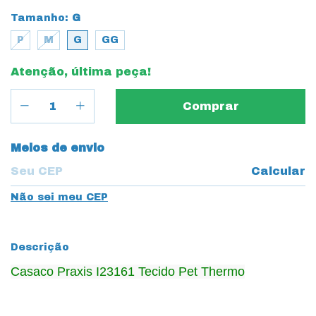
Tamanho:
G
P
M
G
GG
Atenção, última peça!
Entregas para o CEP:
Meios de envio
Calcular
Não sei meu CEP
Descrição
Casaco Praxis I23161 Tecido Pet Thermo