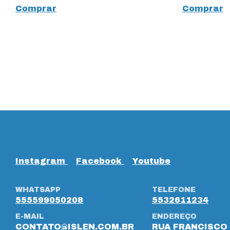
Comprar
Comprar
Instagram
Facebook
Youtube
WHATSAPP
TELEFONE
555599050208
5532611234
E-MAIL
ENDEREÇO
CONTATO@ISLEN.COM.BR
RUA FRANCISCO 