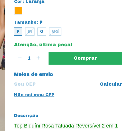
Cor:
Laranja
Tamanho:
P
P
M
G
GG
Atenção, última peça!
Entregas para o CEP:
Meios de envio
Calcular
Não sei meu CEP
Descrição
Top Biquíni Rosa Tatuada Reversível 2 em 1