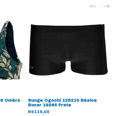
68 Ombro
Sunga Ogochi 125210 Básica
Boxer 19295 Preta
R$119,00