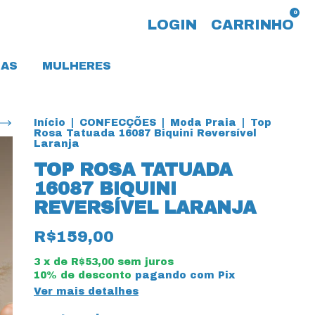
0
LOGIN
CARRINHO
AS
MULHERES
Início
|
CONFECÇÕES
|
Moda Praia
|
Top
Rosa Tatuada 16087 Biquini Reversível
Laranja
TOP ROSA TATUADA
16087 BIQUINI
REVERSÍVEL LARANJA
R$159,00
3
x de
R$53,00
sem juros
10% de desconto
pagando com Pix
Ver mais detalhes