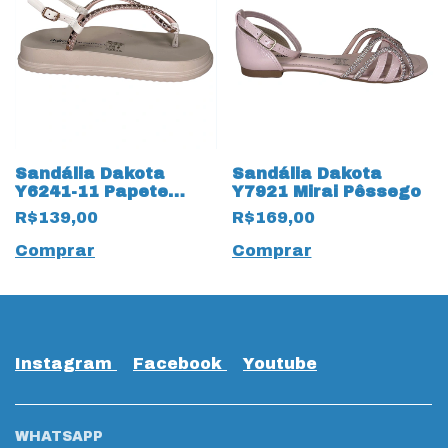
Sandália Dakota
Sandália Dakota
Y6241-11 Papete
Y7921 Mirai Pêssego
Rives Tule Rose
R$139,00
R$169,00
Comprar
Comprar
Instagram
Facebook
Youtube
WHATSAPP