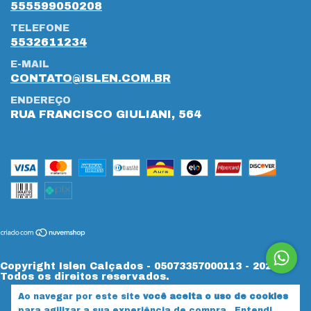
555599050208
TELEFONE
5532611234
E-MAIL
CONTATO@ISLEN.COM.BR
ENDEREÇO
RUA FRANCISCO GIULIANI, 564
Copyright Islen Calçados - 05073357000113 - 2026.
Todos os direitos reservados.
Ao navegar por este site
você aceita o uso de cookies
para agilizar a sua experiência de compra.
Entendi