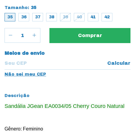
Tamanho:
35
35
36
37
38
39
40
41
42
Entregas para o CEP:
Meios de envio
Calcular
Não sei meu CEP
Descrição
Sandália JGean EA0034/05 Cherry Couro Natural
Gênero: Feminino