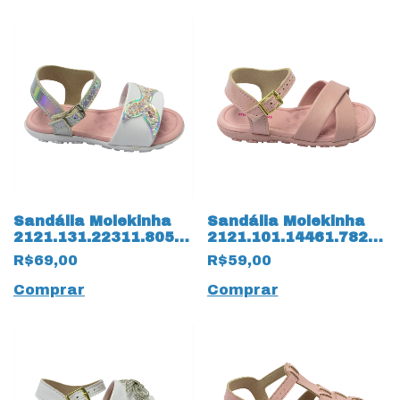
Sandália Molekinha
Sandália Molekinha
2121.131.22311.80574
2121.101.14461.78276
Glitter 14260 Branco
Verniz Napa Turim
R$69,00
R$59,00
14259 Rosa
Comprar
Comprar