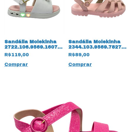
Sandália Molekinha
Sandália Molekinha
2722.106.9569.16072
2344.103.9569.78276
Napa Turim com LED
Napa Turim 14231
R$119,00
R$89,00
14258 Branco
Rosa
Comprar
Comprar