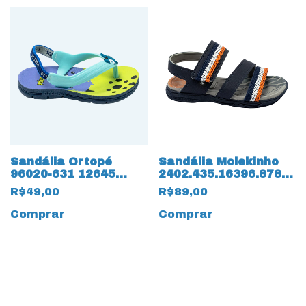
Sandália Ortopé
Sandália Molekinho
96020-631 12645
2402.435.16396.87842
Anatômica com
Napa Floter 14183
R$49,00
R$89,00
elásticos
Marinho
Comprar
Comprar