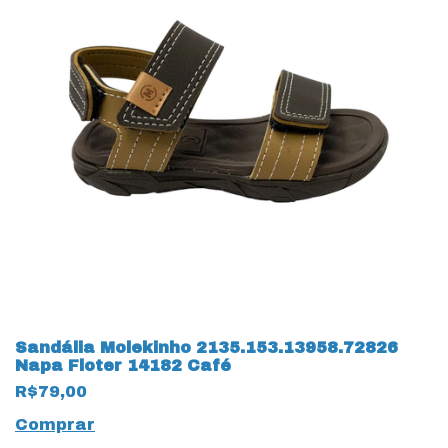
Sandália Molekinho 2135.153.13958.72826
Napa Floter 14182 Café
R$79,00
Comprar