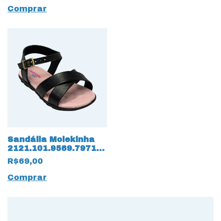
Comprar
Sandália Molekinha
2121.101.9569.79712
Napa Turim 15831
R$69,00
Preto
Comprar