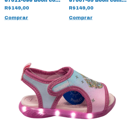
87011-098 Booh com
87007-65 Booh com
Velcro e LED 14033
LED 14032 Azul
R$149,00
R$149,00
Rosa
Comprar
Comprar