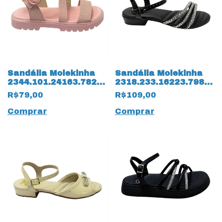
Sandália Molekinha
Sandália Molekinha
2344.101.24163.78276
2318.233.16223.79854
Napa Mini Glitter
Verniz Premium
R$79,00
R$109,00
14230 Rosa
14165 Preto
Comprar
Comprar