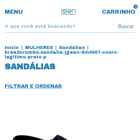
0
MENU
CARRINHO
Buscar
Início
|
MULHERES
|
Sandálias
|
breadcrumbs.sandalia-jgean-dm0007-couro-
legitimo-preto-p
SANDÁLIAS
FILTRAR E ORDENAR