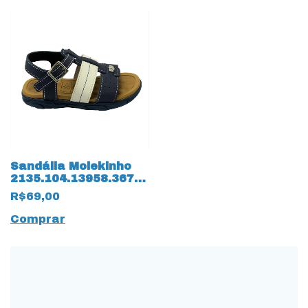
Sandália Molekinho
2135.104.13958.36784
14181 Napa Floter
R$69,00
Comprar