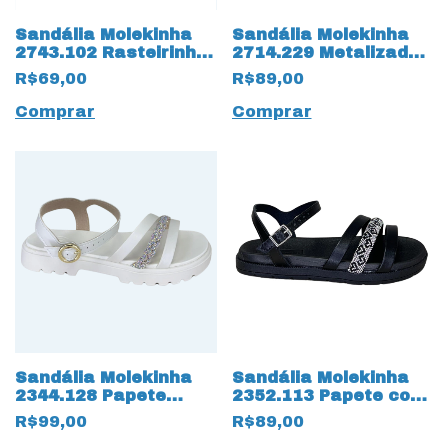
Sandália Molekinha
Sandália Molekinha
2743.102 Rasteirinha
2714.229 Metalizado
Rosa
Glam 18894 Rose
R$69,00
R$89,00
Comprar
Comprar
Sandália Molekinha
Sandália Molekinha
2344.128 Papete
2352.113 Papete com
17542 Off White
Strass 17533 Preto
R$99,00
R$89,00