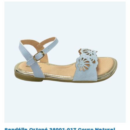
Sandália Ortopé 34001-017 Couro Natural