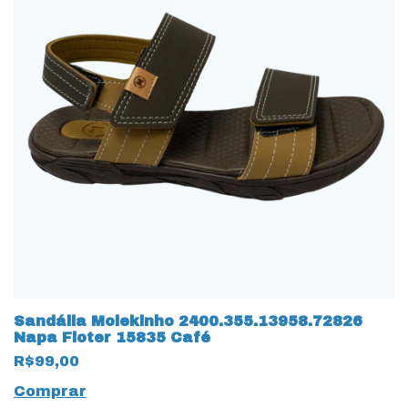
Sandália Molekinho 2400.355.13958.72826
Napa Floter 15835 Café
R$99,00
Comprar