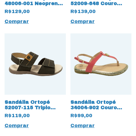
48006-001 Neoprene
52009-648 Couro
12966 com Duplo
Natural 12969 com
R$129,00
R$139,00
Velcro e LED
Duplo Velcro
Comprar
Comprar
Sandália Ortopé
Sandália Ortopé
52007-115 Triplo
34004-902 Couro
12968 Velcro para
Natural com palmilha
R$119,00
R$99,00
ajustes
12959 Duo Soft
Comprar
Comprar