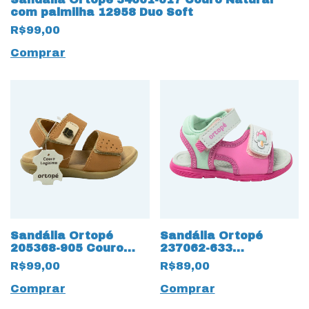
com palmilha 12958 Duo Soft
R$99,00
Comprar
Sandália Ortopé
Sandália Ortopé
205368-905 Couro
237062-633
Natural com 12962
Anatômica 12647
R$99,00
R$89,00
Velcro para ajuste
com Velcro
Comprar
Comprar