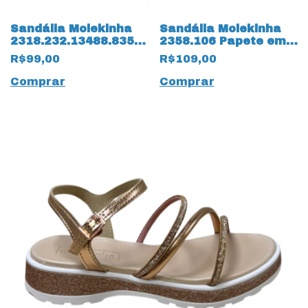
Sandália Molekinha
Sandália Molekinha
2318.232.13488.83517
2358.106 Papete em
Verniz Premium
Napa Turim Preto
R$99,00
R$109,00
14164 Creme
Comprar
Comprar