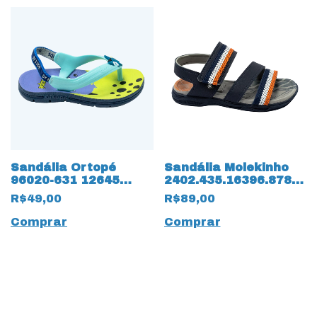
Sandália Ortopé
Sandália Molekinho
96020-631 12645
2402.435.16396.87842
Anatômica com
Napa Floter 14183
R$49,00
R$89,00
elásticos
Marinho
Comprar
Comprar