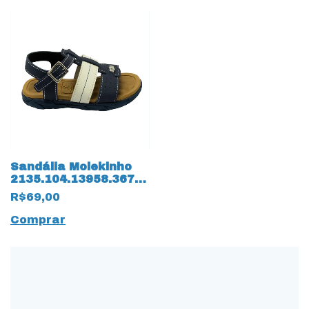
Sandália Molekinho
2135.104.13958.36784
14181 Napa Floter
R$69,00
Comprar