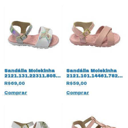
Sandália Molekinha
Sandália Molekinha
2121.131.22311.80574
2121.101.14461.78276
Glitter 14260 Branco
Verniz Napa Turim
R$69,00
R$59,00
14259 Rosa
Comprar
Comprar