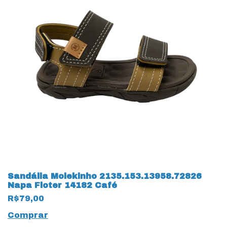
Sandália Molekinho 2135.153.13958.72826
Napa Floter 14182 Café
R$79,00
Comprar