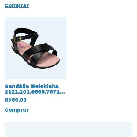
Comprar
Sandália Molekinha
2121.101.9569.79712
Napa Turim 15831
R$69,00
Preto
Comprar