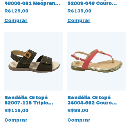
48006-001 Neoprene
52009-648 Couro
12966 com Duplo
Natural 12969 com
R$129,00
R$139,00
Velcro e LED
Duplo Velcro
Comprar
Comprar
Sandália Ortopé
Sandália Ortopé
52007-115 Triplo
34004-902 Couro
12968 Velcro para
Natural com palmilha
R$119,00
R$99,00
ajustes
12959 Duo Soft
Comprar
Comprar