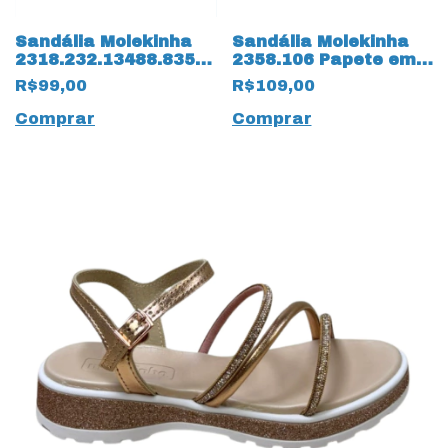
Sandália Molekinha
Sandália Molekinha
2318.232.13488.83517
2358.106 Papete em
Verniz Premium
Napa Turim Preto
R$99,00
R$109,00
14164 Creme
Comprar
Comprar