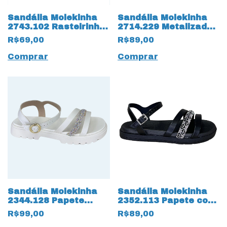
Sandália Molekinha
Sandália Molekinha
2743.102 Rasteirinha
2714.229 Metalizado
Rosa
Glam 18894 Rose
R$69,00
R$89,00
Comprar
Comprar
Sandália Molekinha
Sandália Molekinha
2344.128 Papete
2352.113 Papete com
17542 Off White
Strass 17533 Preto
R$99,00
R$89,00