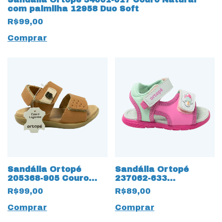
com palmilha 12958 Duo Soft
R$99,00
Comprar
Sandália Ortopé
Sandália Ortopé
205368-905 Couro
237062-633
Natural com 12962
Anatômica 12647
R$99,00
R$89,00
Velcro para ajuste
com Velcro
Comprar
Comprar