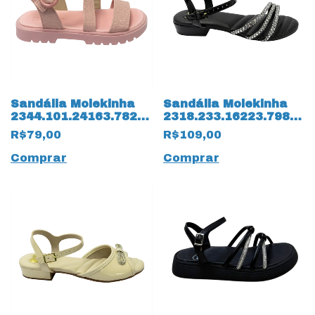
Sandália Molekinha
Sandália Molekinha
2344.101.24163.78276
2318.233.16223.79854
Napa Mini Glitter
Verniz Premium
R$79,00
R$109,00
14230 Rosa
14165 Preto
Comprar
Comprar