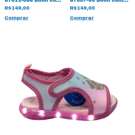
87011-098 Booh com
87007-65 Booh com
Velcro e LED 14033
LED 14032 Azul
R$149,00
R$149,00
Rosa
Comprar
Comprar