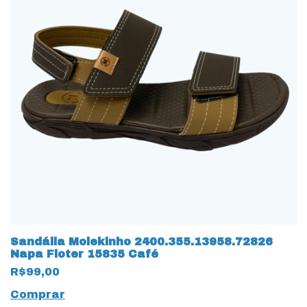
Sandália Molekinho 2400.355.13958.72826
Napa Floter 15835 Café
R$99,00
Comprar