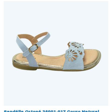
Sandália Ortopé 34001-017 Couro Natural