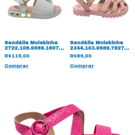
Sandália Molekinha
Sandália Molekinha
2722.106.9569.16072
2344.103.9569.78276
Napa Turim com LED
Napa Turim 14231
R$119,00
R$89,00
14258 Branco
Rosa
Comprar
Comprar