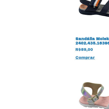
Sandália Molek
2402.435.1639
Napa Floter 14
R$89,00
Marinho
Comprar