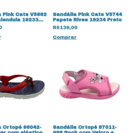
a Pink Cats V5862
Sandália Pink Cats V5744
alendula 19233
Papete Rives 19234 Preto
nhe
0
R$139,00
r
Comprar
a Ortopé 96042-
Sandália Ortopé 87011-
der com elásticos
098 Booh com Velcro e