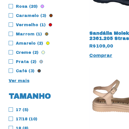
Rosa (20)
Caramelo (3)
Vermelho (1)
Sandália Molek
Marrom (1)
2361.205 Stra
Preto
Amarelo (2)
R$109,00
Creme (2)
Comprar
Prata (2)
Café (3)
Ver mais
TAMANHO
17 (5)
17/18 (10)
18 (8)