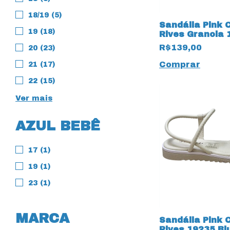
18/19 (5)
Sandália Pink 
19 (18)
Rives Granola
R$139,00
20 (23)
Comprar
21 (17)
22 (15)
Ver mais
AZUL BEBÊ
17 (1)
19 (1)
23 (1)
MARCA
Sandália Pink 
Rives 19235 Bl