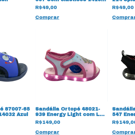
Azul Bebê
14106 M
R$49,00
R$49,00
Comprar
Compra
pé 87007-65
Sandália Ortopé 48021-
Sandáli
14032 Azul
939 Energy Light com LED
547 Ene
14036 Rosa
LED 140
R$149,00
R$149,0
Comprar
Compra