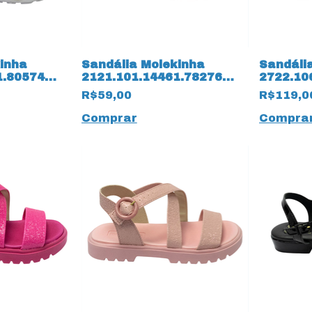
inha
Sandália Molekinha
Sandáli
1.80574
2121.101.14461.78276
2722.10
Branco
Verniz Napa Turim 14259
Napa Tu
R$59,00
R$119,0
Rosa
14258 B
Comprar
Compra