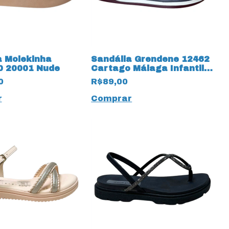
a Molekinha
Sandália Grendene 12462
0 20001 Nude
Cartago Málaga Infantil
19924 Preto
0
R$89,00
r
Comprar