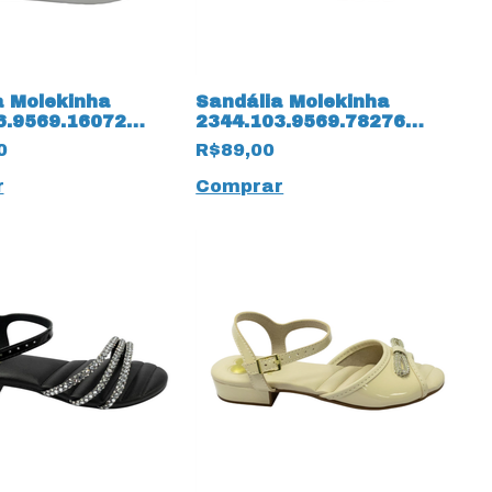
a Molekinha
Sandália Molekinha
6.9569.16072
2344.103.9569.78276
rim com LED
Napa Turim 14231 Rosa
0
R$89,00
ranco
r
Comprar