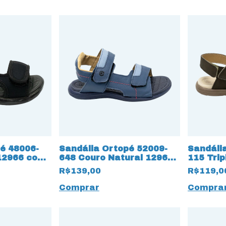
é 48006-
Sandália Ortopé 52009-
Sandáli
12966 com
648 Couro Natural 12969
115 Trip
 LED
com Duplo Velcro
para aj
R$139,00
R$119,0
Comprar
Compra