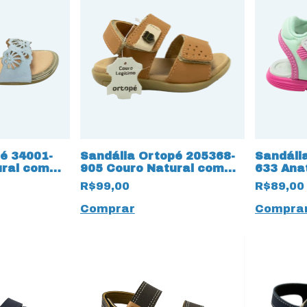
é 34001-
Sandália Ortopé 205368-
Sandáli
ural com
905 Couro Natural com
633 Ana
 Duo Soft
12962 Velcro para ajuste
com Vel
R$99,00
R$89,00
Comprar
Compra