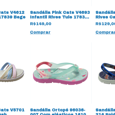
Cats V4612
Sandália Pink Cats V4693
Sandáli
 17839 Bege
Infantil Rives Tule 17838
Rives C
Bege
Champa
R$149,00
R$129,0
Comprar
Compra
Cats V5701
Sandália Ortopé 96036-
Sandáli
ush
007 Com elásticos 14107
214 Spi