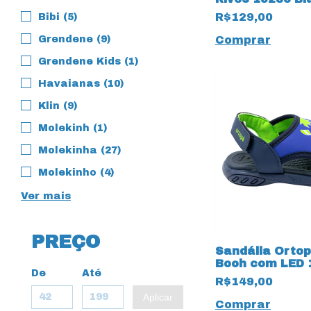
R$129,00
Bibi (5)
Grendene (9)
Comprar
Grendene Kids (1)
Havaianas (10)
Klin (9)
Molekinh (1)
Molekinha (27)
Molekinho (4)
Ver mais
PREÇO
Sandália Orto
Booh com LED 
De
Até
R$149,00
Aplicar
Comprar