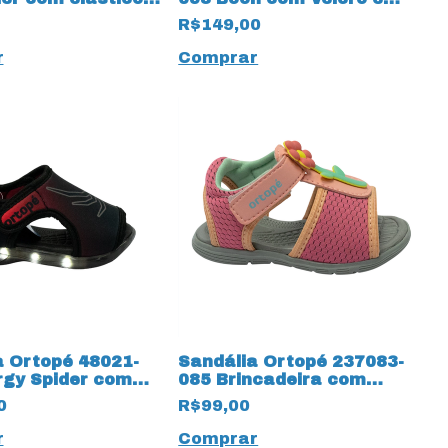
arinho/Vermelho
LED 14033 Rosa
R$149,00
r
Comprar
a Ortopé 48021-
Sandália Ortopé 237083-
rgy Spider com
085 Brincadeira com
31
Velcro 14030 Rosa
0
R$99,00
r
Comprar