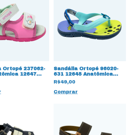
a Ortopé 237062-
Sandália Ortopé 96020-
tômica 12647
631 12645 Anatômica
cro
com elásticos
R$49,00
r
Comprar