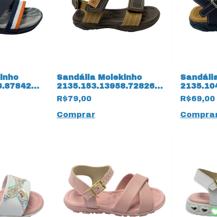
inho
Sandália Molekinho
Sandáli
6.87842
2135.153.13958.72826
2135.10
183
Napa Floter 14182 Café
14181 N
R$79,00
R$69,00
Comprar
Compra