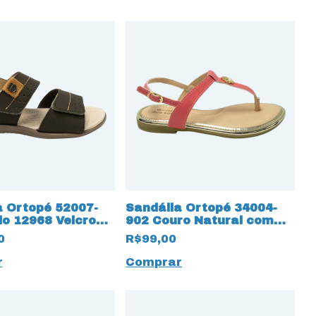
a Ortopé 52007-
Sandália Ortopé 34004-
lo 12968 Velcro
902 Couro Natural com
ustes
palmilha 12959 Duo Soft
0
R$99,00
r
Comprar