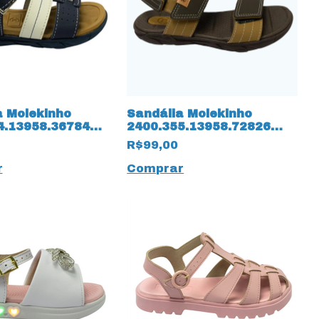
a Molekinho
Sandália Molekinho
4.13958.36784
2400.355.13958.72826
apa Floter
Napa Floter 15835 Café
R$99,00
r
Comprar