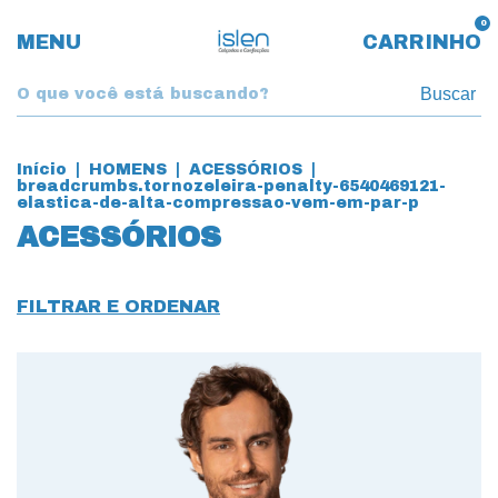
0
MENU
CARRINHO
Buscar
Início
|
HOMENS
|
ACESSÓRIOS
|
breadcrumbs.tornozeleira-penalty-6540469121-
elastica-de-alta-compressao-vem-em-par-p
ACESSÓRIOS
FILTRAR E ORDENAR