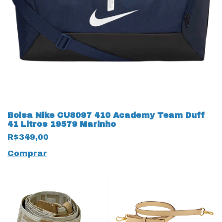
Bolsa Nike CU8097 410 Academy Team Duff
41 Litros 19579 Marinho
R$349,00
Comprar