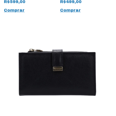
R$599,00
R$499,00
19833 Cacau
Atacama
Comprar
Comprar