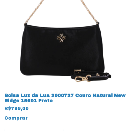
Bolsa Luz da Lua 2000727 Couro Natural New
Ridge 19601 Preto
R$799,00
Comprar