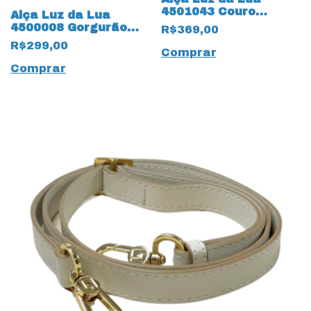
4501043 Couro
Alça Luz da Lua
Natural 18907 New
4500008 Gorgurão
R$369,00
Ridge
18918 Monograma
R$299,00
Panna
Comprar
Comprar