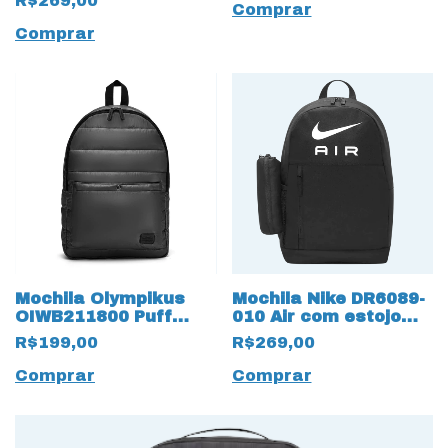
R$269,00
Comprar
Comprar
Mochila Olympikus
Mochila Nike DR6089-
OIWB211800 Puff
010 Air com estojo
12651 com
18063 Capacidade 20
R$199,00
R$269,00
capacidade de 20
Litros
litros
Comprar
Comprar