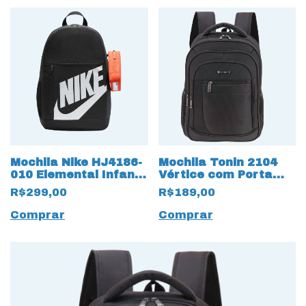
Mochila Nike HJ4186-
Mochila Tonin 2104
010 Elemental Infantil
Vértice com Porta
18829 Preto
Notebook
R$299,00
R$189,00
Comprar