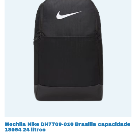
Mochila Nike DH7709-010 Brasilia capacidade
18064 24 litros