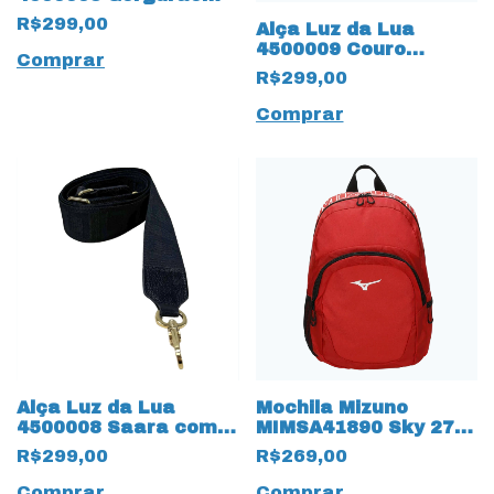
Monograma 18915
R$299,00
Alça Luz da Lua
Saara Amêndoa
4500009 Couro
Comprar
Natural 14491 Saara
R$299,00
Preto
Comprar
Alça Luz da Lua
Mochila Mizuno
4500008 Saara com
MIMSA41890 Sky 27
Monograma 18916
litros 17778 Vermelho
R$299,00
R$269,00
Preto
Comprar
Comprar