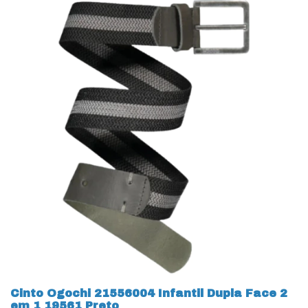
Cinto Ogochi 21556004 Infantil Dupla Face 2
em 1 19561 Preto