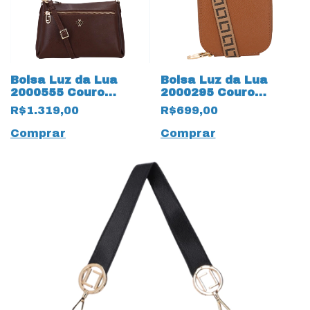
Bolsa Luz da Lua
Bolsa Luz da Lua
2000555 Couro
2000295 Couro
Natural Atacama
Natural
R$1.319,00
R$699,00
19593 Trufa
Montenapoleone
19595 Ambar
Comprar
Comprar