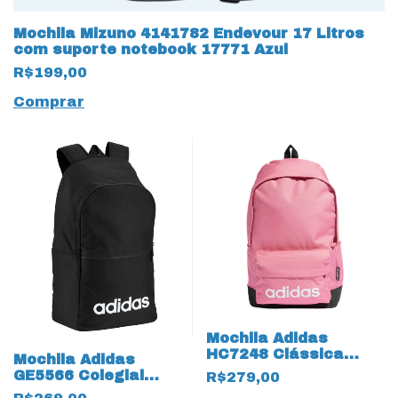
Mochila Mizuno 4141782 Endevour 17 Litros
com suporte notebook 17771 Azul
R$199,00
Comprar
Mochila Adidas
HC7248 Clássica
Mochila Adidas
Colegial 13357 26
GE5566 Colegial
R$279,00
Litros
Clássica 13478 Black