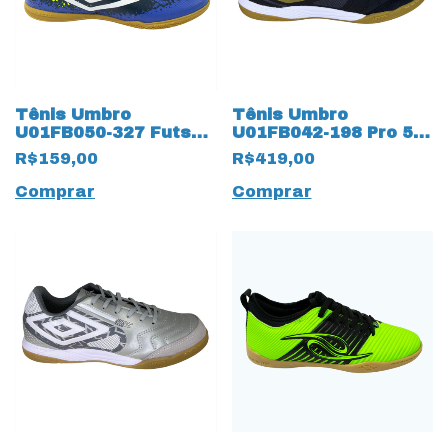
Tênis Umbro
Tênis Umbro
U01FB050-327 Futsal
U01FB042-198 Pro 5
Cosmic Azul
Bump Club 17997
R$159,00
R$419,00
Preto
Comprar
Comprar