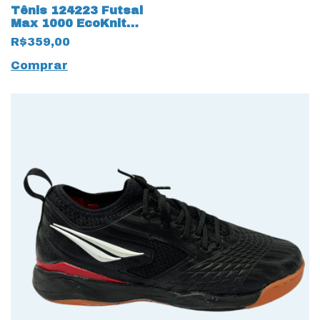
Tênis 124223 Futsal
Max 1000 EcoKnit
17235 Azul
R$359,00
Comprar