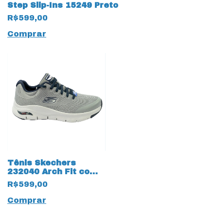
Step Slip-Ins 15249 Preto
R$599,00
Comprar
Tênis Skechers
232040 Arch Fit com
palmilha Air Cooled
R$599,00
14374 Cinza
Comprar