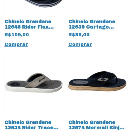
Chinelo Grendene
Chinelo Grendene
12646 Rider Flex
12639 Cartago
19983 19984 Dedo
Malaga 19959 Sport
R$109,00
R$89,00
Adulto
III
Comprar
Comprar
Chinelo Grendene
Chinelo Grendene
12634 Rider Trace
12574 Mormaii Kinja