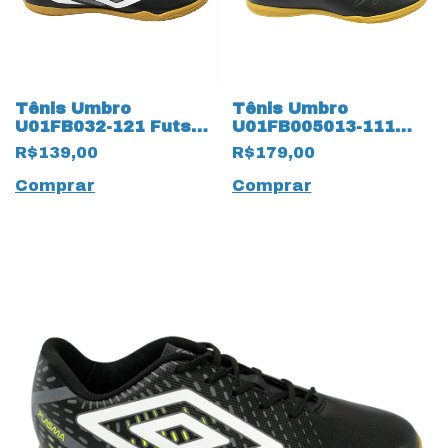
Tênis Umbro
Tênis Umbro
U01FB032-121 Futsal
U01FB005013-111
Beat 15425
Futsal Class 15424
R$139,00
R$179,00
Preto/Branco
Preto
Comprar
Comprar