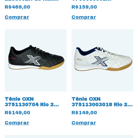
Consistent 18429 All
Dominator 3 Clássico
R$469,00
R$159,00
Black
do Futsal 13337 Raiz
Comprar
Comprar
Tênis OXN
Tênis OXN
3751130704 Rio 2
375113003018 Rio 2
Futsal 17342 Preto
Futsal 17340 Branco
R$149,00
R$149,00
Comprar
Comprar