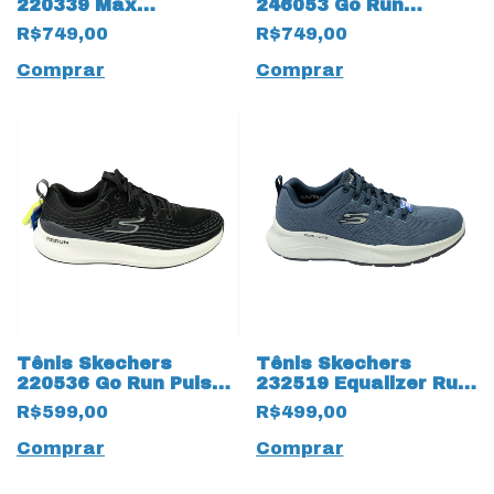
220339 Max
246053 Go Run
Cushioning Arch Fit
Persistence 15378
R$749,00
R$749,00
Upper Hand Preto
Azul
Comprar
Comprar
Tênis Skechers
Tênis Skechers
220536 Go Run Pulse
232519 Equalizer Run-
Haptic Motion
Trail 5.0 15374 Azul
R$599,00
R$499,00
GoodYear 15375 Preto
Comprar
Comprar