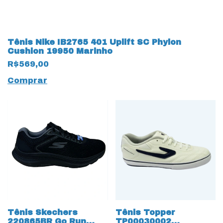
Tênis Nike IB2765 401 Uplift SC Phylon
Cushion 19950 Marinho
R$569,00
Comprar
Tênis Skechers
Tênis Topper
220865BR Go Run
TP00030002