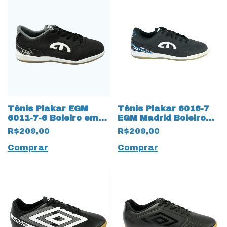
Tênis Plakar EGM
Tênis Plakar 6016-7
6011-7-6 Boleiro em
EGM Madrid Boleiro
Couro com Solado
Futsal 9997 Preto
R$209,00
R$209,00
Amazonas 13399
Costurado
Comprar
Comprar