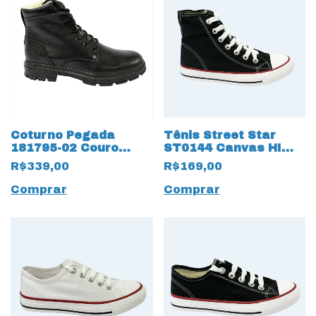
Coturno Pegada
Tênis Street Star
181795-02 Couro
ST0144 Canvas HI
Natural Anilina com
botinha classica
R$339,00
R$169,00
Forro em lã 15446
15656 Preto
Preto
Comprar
Comprar