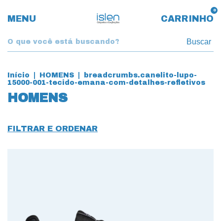
0
MENU
CARRINHO
Buscar
Início
|
HOMENS
|
breadcrumbs.canelito-lupo-
15000-001-tecido-emana-com-detalhes-refletivos
HOMENS
FILTRAR E ORDENAR