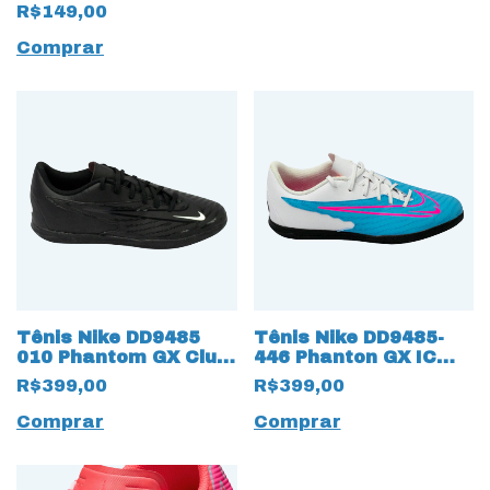
R$149,00
Comprar
Tênis Nike DD9485
Tênis Nike DD9485-
010 Phantom GX Club
446 Phanton GX IC
IC Futsal 15983 Preto
Futsal 18182 Azul
R$399,00
R$399,00
claro
Comprar
Comprar