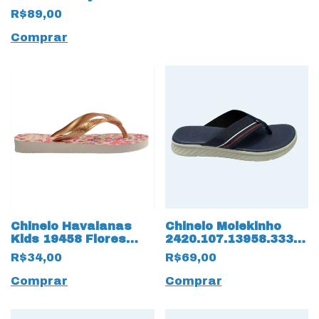
R$89,00
Comprar
Chinelo Havaianas
Chinelo Molekinho
Kids 19458 Flores
2420.107.13958.33300
Bege
Napa Floter 15836
R$34,00
R$69,00
Marinho
Comprar
Comprar