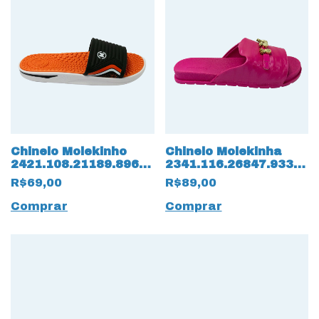
Chinelo Molekinho
Chinelo Molekinha
2421.108.21189.89661
2341.116.26847.93371
Slide 15837
Napa Oceâno Verniz
R$69,00
R$89,00
Preto/Laranja
15834 Pink
Comprar
Comprar