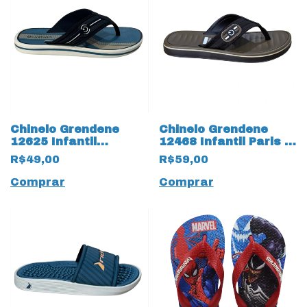
Chinelo Grendene
Chinelo Grendene
12625 Infantil
12468 Infantil Paris II
Cartago 19957
19954 Marrom
R$49,00
R$59,00
Palermo
Comprar
Comprar