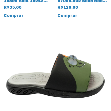
18896 Bela 16242
87006-002 Slide Booh
Cacau
com LED 14034 Rosa
R$35,00
R$129,00
Comprar
Comprar