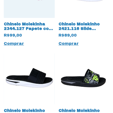
Chinelo Molekinha
Chinelo Molekinho
2344.127 Papete com
2421.116 Slide
Strass 17543 Rosa
Gaspea com Ajustes
R$99,00
R$89,00
17536 Marinho
Comprar
Comprar
Chinelo Molekinho
Chinelo Molekinho