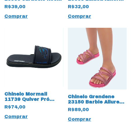
13748 Verde Musgo
13746 Branco/Preto
R$39,00
R$32,00
Comprar
Comprar
Chinelo Mormaii
Chinelo Grendene
11739 Quiver Pró
23150 Barbie Allure
Slide Gáspea Infantil
R$74,00
17447 Rosa
R$89,00
13745 Marinho
Comprar
Comprar