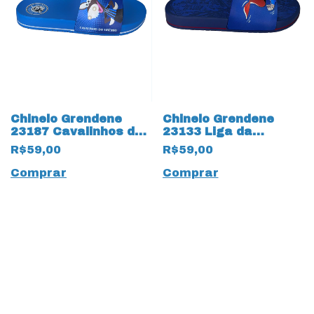
Chinelo Grendene
Chinelo Grendene
23187 Cavalinhos do
23133 Liga da
Fantástico 17517
Justiça Superman
R$59,00
R$59,00
Gremio Azul
17512 Azul
Comprar
Comprar