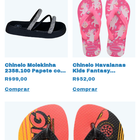
Chinelo Molekinha
Chinelo Havaianas
2358.100 Papete com
Kids Fantasy
Strass 17480 Preto
Unicórnio 18326 Rosa
R$99,00
R$52,00
Flux
Comprar
Comprar