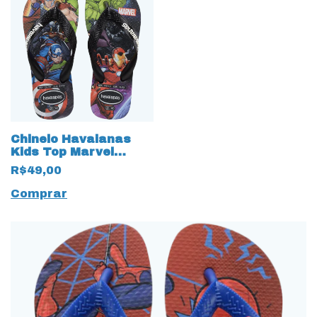
Chinelo Havaianas
Kids Top Marvel
Vingadores 18329
R$49,00
Preto
Comprar