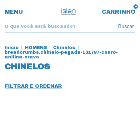
0
MENU
CARRINHO
Buscar
Início
|
HOMENS
|
Chinelos
|
breadcrumbs.chinelo-pegada-131787-couro-
anilina-cravo
CHINELOS
FILTRAR E ORDENAR