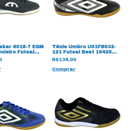
lakar 6016-7 EGM
Tênis Umbro U01FB032-
oleiro Futsal
121 Futsal Beat 15425
eto
Preto/Branco
0
R$139,00
r
Comprar