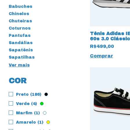
Babuches
Chinelos
Chuteiras
Coturnos
Tênis Adidas I
Pantufas
60s 3.0 Clássi
Sandálias
Listras
R$499,00
Sapatênis
Comprar
Sapatilhas
Ver mais
COR
Preto (186)
Verde (4)
Marfim (1)
Amarelo (1)