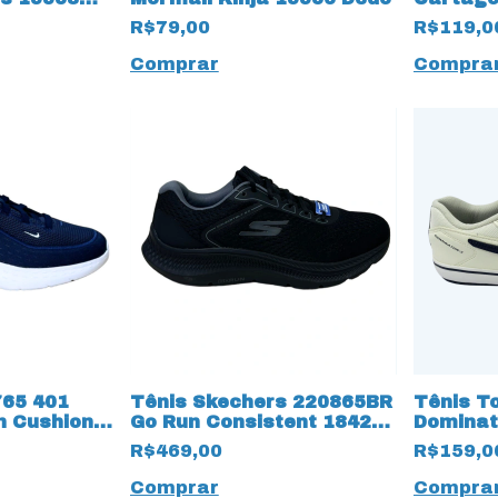
R$79,00
R$119,0
Comprar
Compra
765 401
Tênis Skechers 220865BR
Tênis T
on Cushion
Go Run Consistent 18429
Dominat
All Black
Futsal 1
R$469,00
R$159,0
Comprar
Compra