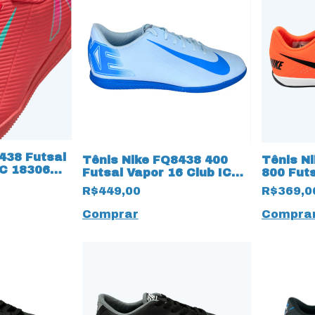
438 Futsal
Tênis Nike FQ8438 400
Tênis N
IC 18306
Futsal Vapor 16 Club IC
800 Fut
17825 Branco
Neon
R$449,00
R$369,0
Comprar
Compra