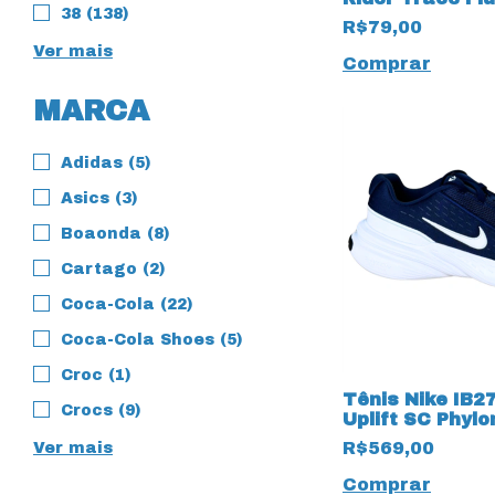
38 (138)
Bege
R$79,00
Ver mais
Comprar
MARCA
Adidas (5)
Asics (3)
Boaonda (8)
Cartago (2)
Coca-Cola (22)
Coca-Cola Shoes (5)
Croc (1)
Tênis Nike IB2
Crocs (9)
Uplift SC Phyl
19950 Marinho
R$569,00
Ver mais
Comprar