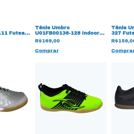
Tênis Umbro
Tênis U
11 Futsal
U01FB00136-128 Indoor
327 Fut
eto
Futsal Plasma 15567
R$169,00
R$159,0
Preto
Comprar
Compra