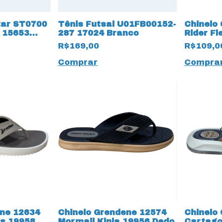
tar ST0700
Tênis Futsal U01FB00152-
Chinelo
 15653
287 17024 Branco
Rider Fl
Dedo Ad
R$169,00
R$109,0
Comprar
Compra
ene 12634
Chinelo Grendene 12574
Chinelo
us 19958
Mormaii Kinja 19956 Dedo
Cartago