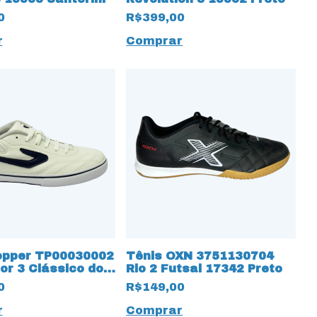
0
R$399,00
r
Comprar
opper TP00030002
Tênis OXN 3751130704
or 3 Clássico do
Rio 2 Futsal 17342 Preto
3337 Raiz
0
R$149,00
r
Comprar