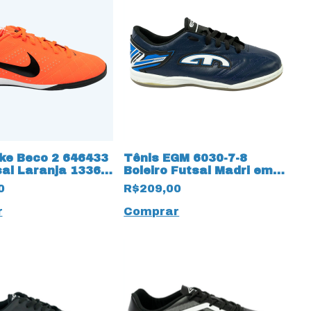
ike Beco 2 646433
Tênis EGM 6030-7-8
sal Laranja 13366
Boleiro Futsal Madri em
Couro Legítimo Marinho
0
R$209,00
r
Comprar