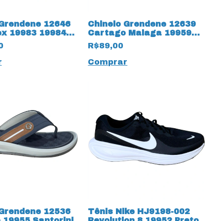
 Grendene 12646
Chinelo Grendene 12639
ex 19983 19984
Cartago Malaga 19959
ulto
Sport III
0
R$89,00
r
Comprar
 Grendene 12536
Tênis Nike HJ9198-002
 19955 Santorini
Revolution 8 19952 Preto