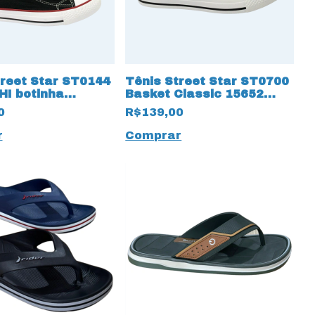
treet Star ST0144
Tênis Street Star ST0700
HI botinha
Basket Classic 15652
a 15656 Preto
Branco
0
R$139,00
r
Comprar