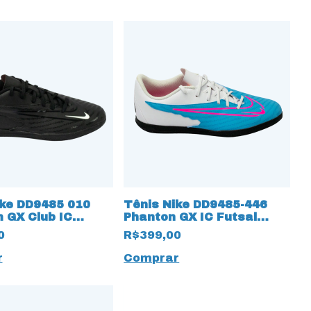
ike DD9485 010
Tênis Nike DD9485-446
 GX Club IC
Phanton GX IC Futsal
5983 Preto
18182 Azul claro
0
R$399,00
r
Comprar