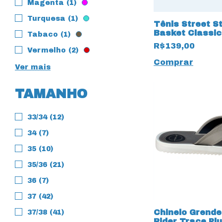
Magenta (1)
Turquesa (1)
Tênis Street S
Basket Classic
Tabaco (1)
Preto
R$139,00
Vermelho (2)
Comprar
Ver mais
TAMANHO
33/34 (12)
34 (7)
35 (10)
35/36 (21)
36 (7)
37 (42)
Chinelo Grend
37/38 (41)
Rider Trace Pl