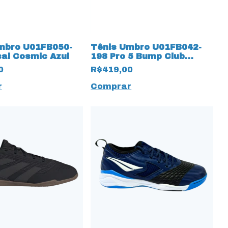
mbro U01FB050-
Tênis Umbro U01FB042-
sal Cosmic Azul
198 Pro 5 Bump Club
17997 Preto
0
R$419,00
r
Comprar