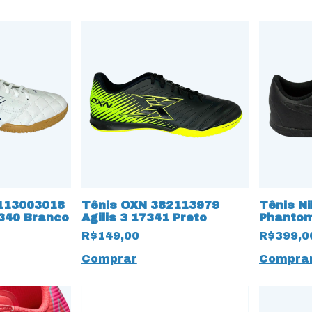
113003018
Tênis OXN 382113979
Tênis N
7340 Branco
Agilis 3 17341 Preto
Phantom
Futsal 1
R$149,00
R$399,0
Comprar
Compra