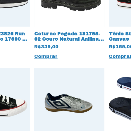
E3826 Run
Coturno Pegada 181795-
Tênis S
co 17890 3
02 Couro Natural Anilina
Canvas 
com Forro em lã 15446
classic
R$339,00
R$169,0
Preto
Comprar
Compra