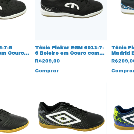
6-7-6
Tênis Plakar EGM 6011-7-
Tênis P
 em Couro
6 Boleiro em Couro com
Madrid B
Preto
Solado Amazonas 13399
9997 Pr
R$209,00
R$209,0
Costurado
Comprar
Compra