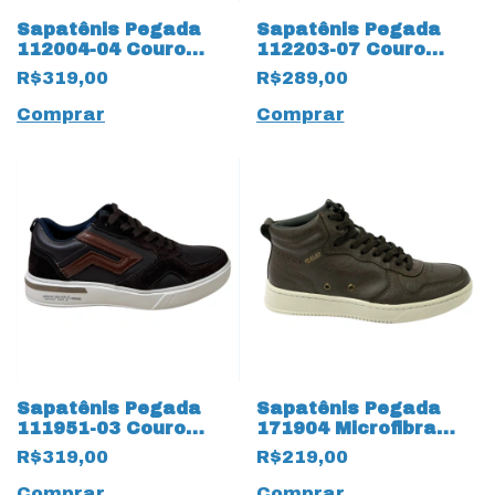
Sapatênis Pegada
Sapatênis Pegada
112004-04 Couro
112203-07 Couro
Natural Nature Milk
Natural Estonado
R$319,00
R$289,00
18297 Gelo
18296 Marinho
Comprar
Comprar
Sapatênis Pegada
Sapatênis Pegada
111951-03 Couro
171904 Microfibra
Natura Stretch 18290
com cadarço Fake
R$319,00
R$219,00
Café
16871 Café
Comprar
Comprar