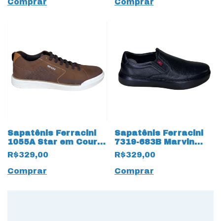
Comprar
Comprar
Sapatênis Ferracini
Sapatênis Ferracini
1055A Star em Couro
7319-683B Marvin
Nobuck 17595
Easy 17523 Preto
R$329,00
R$329,00
Chocolate
Comprar
Comprar