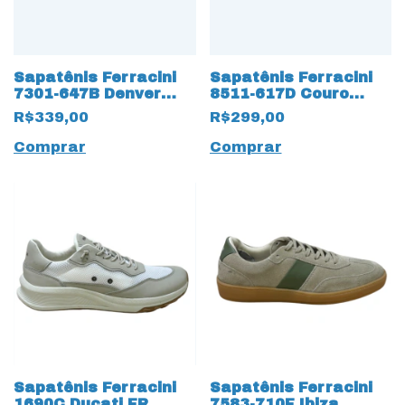
Sapatênis Ferracini
Sapatênis Ferracini
7301-647B Denver
8511-617D Couro
13466 BA Linha 24h
Natural com cadarço
R$339,00
R$299,00
em Couro Natural
13145 Fake
Comprar
Comprar
Sapatênis Ferracini
Sapatênis Ferracini
1690C Ducati FR
7583-710F Ibiza