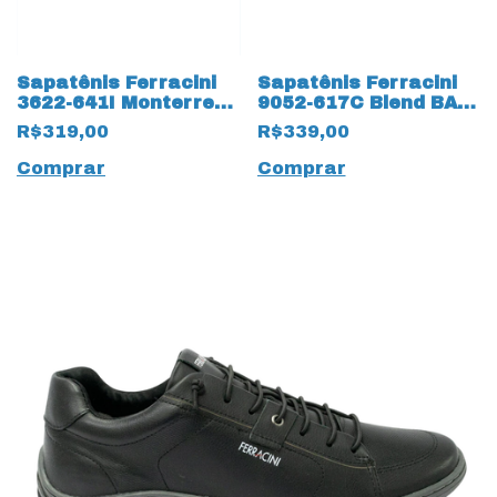
Sapatênis Ferracini
Sapatênis Ferracini
3622-641I Monterrey
9052-617C Blend BA
em Couro Natural
em couro natural
R$319,00
R$339,00
com Cadarço Fake
15203 Chocolate
15248 Caramelo
Comprar
Comprar