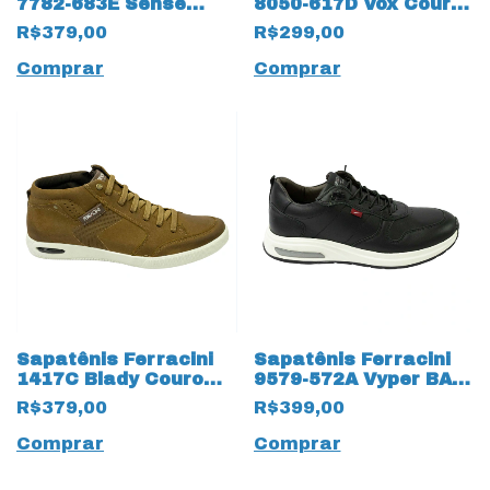
7782-683E Sense
8050-617D Vox Couro
18782 Marfim
Natural 18779
R$379,00
R$299,00
Caramelo
Comprar
Comprar
Sapatênis Ferracini
Sapatênis Ferracini
1417C Blady Couro
9579-572A Vyper BA
Natural Nobuck
Couro Gold 16887
R$379,00
R$399,00
16928 Areia
Preto
Comprar
Comprar