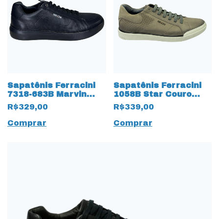
Sapatênis Ferracini
Sapatênis Ferracini
7318-683B Marvin
1058B Star Couro
Couro Natural 17496
Nobuck com cadarço
R$329,00
R$339,00
Preto
Fake 15815 Cinza
Comprar
Comprar