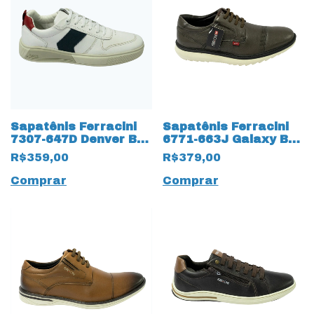
Sapatênis Ferracini
Sapatênis Ferracini
7307-647D Denver BA
6771-663J Galaxy BA
Couro Natural 15790
couro legítimo 15518
R$359,00
R$379,00
Branco
Café
Comprar
Comprar