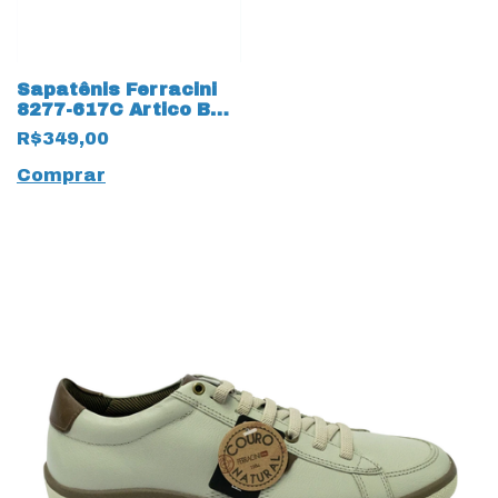
Sapatênis Ferracini
8277-617C Artico BA
em Couro Natural
R$349,00
com cadarço Fake
15204 Cinza
Comprar