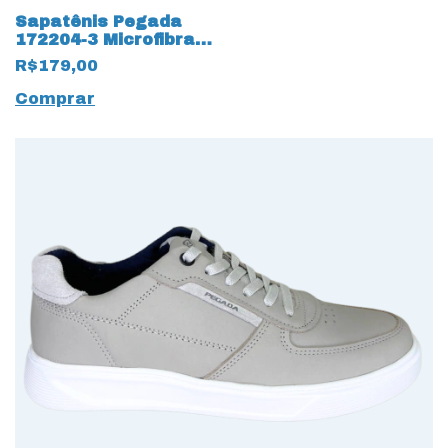
Sapatênis Pegada
172204-3 Microfibra
com cadarço Fake
R$179,00
17561 Preto
Comprar