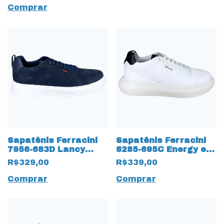
Comprar
Sapatênis Ferracini
Sapatênis Ferracini
7956-683D Lancy
8285-695C Energy em
Camurça Natural
Couro Natural 17497
R$329,00
R$339,00
17498 Marinho
Branco
Comprar
Comprar