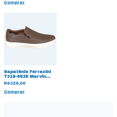
Comprar
Sapatênis Ferracini
7319-683E Marvin
Couro Natural 17491
R$329,00
Marrom
Comprar