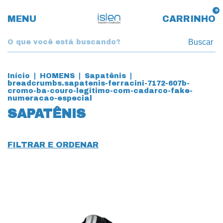
0
MENU
CARRINHO
Buscar
Início
|
HOMENS
|
Sapatênis
|
breadcrumbs.sapatenis-ferracini-7172-607b-
cromo-ba-couro-legitimo-com-cadarco-fake-
numeracao-especial
SAPATÊNIS
FILTRAR E ORDENAR