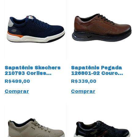
Sapatênis Skechers
Sapatênis Pegada
210793 Corliss
126801-02 Couro
Dorset Memory Foam
Natural Mestiço
R$499,00
R$339,00
18815 Marinho
19044 Pinhão
Comprar
Comprar