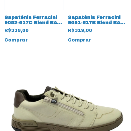
Sapatênis Ferracini
Sapatênis Ferracini
9052-617C Blend BA
9051-617B Blend BA
em couro natural
em couro natural com
R$339,00
R$319,00
15203 Chocolate
cadarço Fake 15202
Preto
Comprar
Comprar