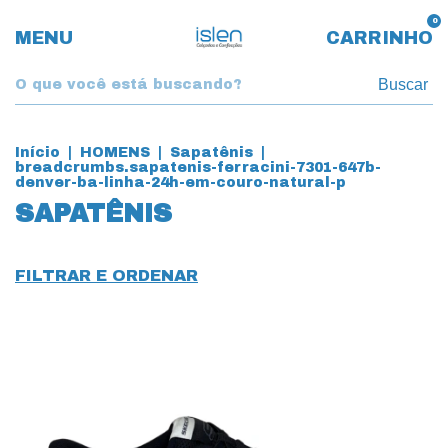
0
MENU
CARRINHO
Buscar
Início
|
HOMENS
|
Sapatênis
|
breadcrumbs.sapatenis-ferracini-7301-647b-
denver-ba-linha-24h-em-couro-natural-p
SAPATÊNIS
FILTRAR E ORDENAR