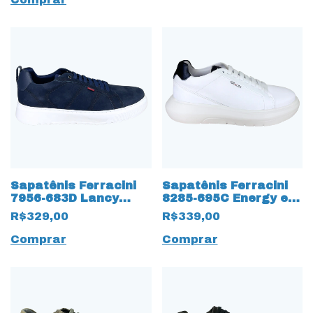
Sapatênis Ferracini
Sapatênis Ferracini
7956-683D Lancy
8285-695C Energy em
Camurça Natural
Couro Natural 17497
R$329,00
R$339,00
17498 Marinho
Branco
Comprar
Comprar