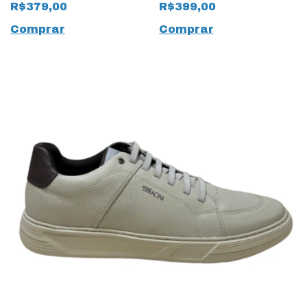
Camurça 18862 Areia
Couro Natural 18847
R$379,00
R$399,00
Off White
Comprar
Comprar