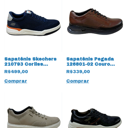
Sapatênis Skechers
Sapatênis Pegada
210793 Corliss
126801-02 Couro
Dorset Memory Foam
Natural Mestiço
R$499,00
R$339,00
18815 Marinho
19044 Pinhão
Comprar
Comprar