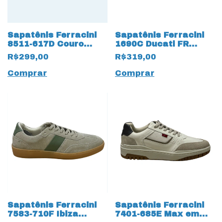
Sapatênis Ferracini
Sapatênis Ferracini
8511-617D Couro
1690C Ducati FR
Natural com cadarço
18868 Couro Natural
R$299,00
R$319,00
13145 Fake
Comprar
Comprar
Sapatênis Ferracini
Sapatênis Ferracini
7583-710F Ibiza
7401-685E Max em