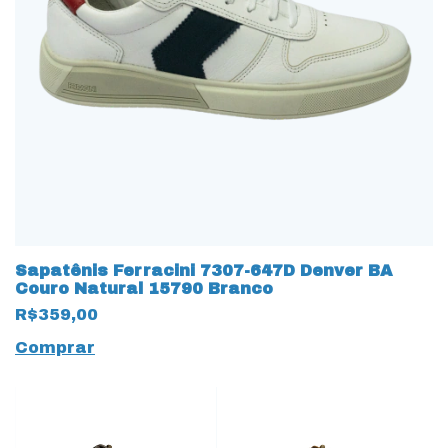
Sapatênis Ferracini 7307-647D Denver BA
Couro Natural 15790 Branco
R$359,00
Comprar