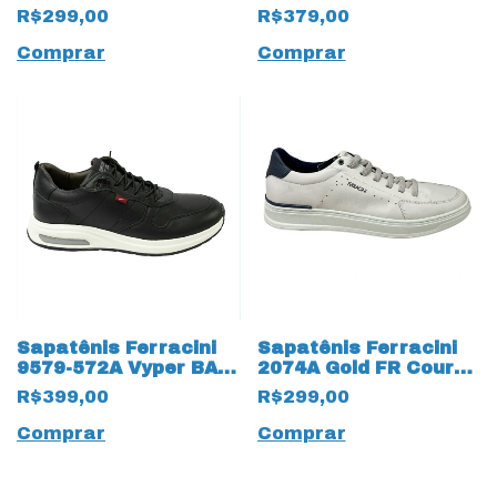
Natural 18779
Natural Nobuck
R$299,00
R$379,00
Caramelo
16928 Areia
Comprar
Comprar
Sapatênis Ferracini
Sapatênis Ferracini
9579-572A Vyper BA
2074A Gold FR Couro
Couro Gold 16887
Natural 18416 Gelo
R$399,00
R$299,00
Preto
Comprar
Comprar