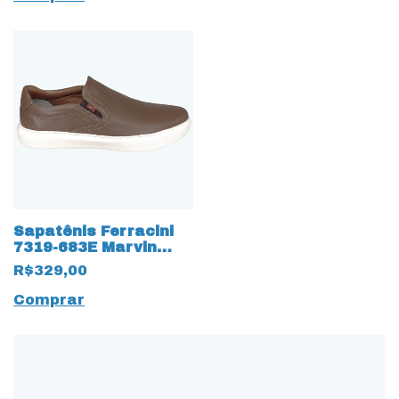
Sapatênis Ferracini
7319-683E Marvin
Couro Natural 17491
R$329,00
Marrom
Comprar