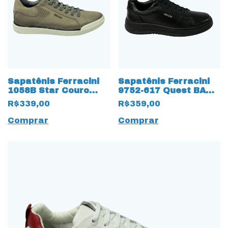
Sapatênis Ferracini
Sapatênis Ferracini
1058B Star Couro
9752-617 Quest BA
Nobuck com cadarço
15791 15789 Couro
R$339,00
R$359,00
Fake 15815 Cinza
Natural
Comprar
Comprar