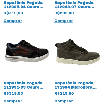
Sapatênis Pegada
Sapatênis Pegada
112004-04 Couro
112203-07 Couro
Natural Nature Milk
Natural Estonado
R$319,00
R$289,00
18297 Gelo
18296 Marinho
Comprar
Comprar
Sapatênis Pegada
Sapatênis Pegada
111951-03 Couro
171904 Microfibra
Natura Stretch 18290
com cadarço Fake
R$319,00
R$219,00
Café
16871 Café
Comprar
Comprar