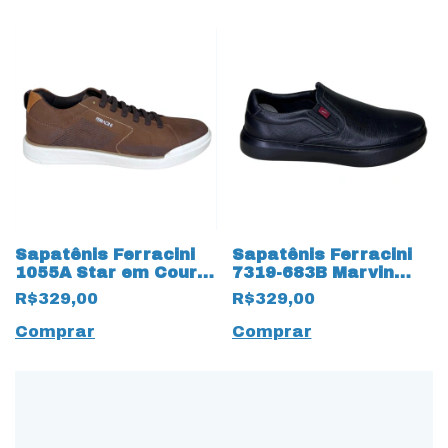
Sapatênis Ferracini
Sapatênis Ferracini
1055A Star em Couro
7319-683B Marvin
Nobuck 17595
Easy 17523 Preto
R$329,00
R$329,00
Chocolate
Comprar
Comprar