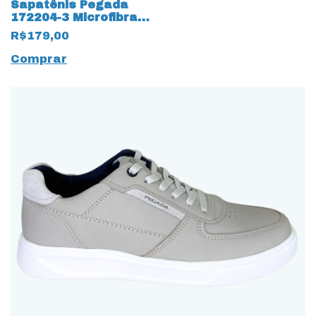
Sapatênis Pegada
172204-3 Microfibra
com cadarço Fake
R$179,00
17561 Preto
Comprar