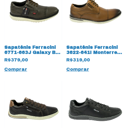
Sapatênis Ferracini
Sapatênis Ferracini
6771-663J Galaxy BA
3622-641I Monterrey
couro legítimo 15518
em Couro Natural
R$379,00
R$319,00
Café
com Cadarço Fake
15248 Caramelo
Comprar
Comprar