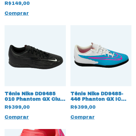
R$149,00
Comprar
Tênis Nike DD9485
Tênis Nike DD9485-
010 Phantom GX Club
446 Phanton GX IC
IC Futsal 15983 Preto
Futsal 18182 Azul
R$399,00
R$399,00
claro
Comprar
Comprar