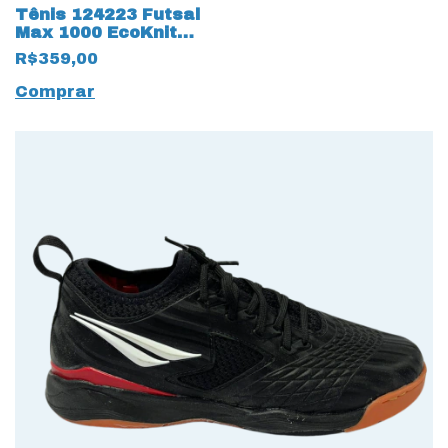
Tênis 124223 Futsal
Max 1000 EcoKnit
17235 Azul
R$359,00
Comprar