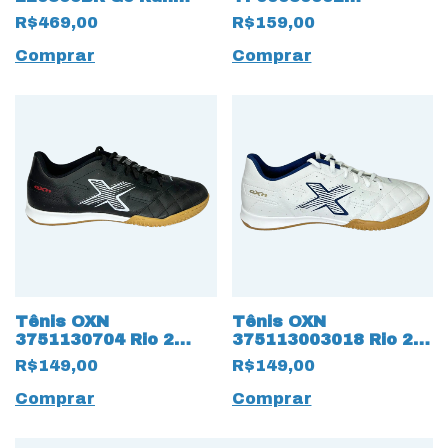
Consistent 18429 All
Dominator 3 Clássico
R$469,00
R$159,00
Black
do Futsal 13337 Raiz
Comprar
Comprar
Tênis OXN
Tênis OXN
3751130704 Rio 2
375113003018 Rio 2
Futsal 17342 Preto
Futsal 17340 Branco
R$149,00
R$149,00
Comprar
Comprar