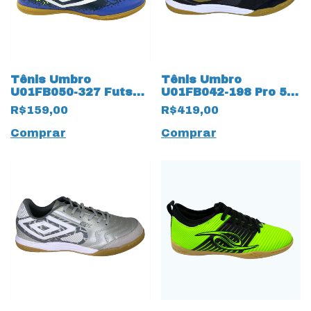
Tênis Umbro
Tênis Umbro
U01FB050-327 Futsal
U01FB042-198 Pro 5
Cosmic Azul
Bump Club 17997
R$159,00
R$419,00
Preto
Comprar
Comprar