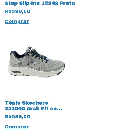
Step Slip-Ins 15249 Preto
R$599,00
Comprar
Tênis Skechers
232040 Arch Fit com
palmilha Air Cooled
R$599,00
14374 Cinza
Comprar