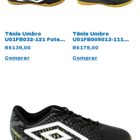
Tênis Umbro
Tênis Umbro
U01FB032-121 Futsal
U01FB005013-111
Beat 15425
Futsal Class 15424
R$139,00
R$179,00
Preto/Branco
Preto
Comprar
Comprar