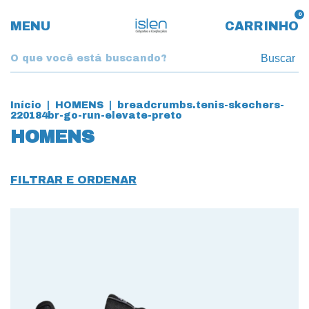
0
MENU
CARRINHO
Buscar
Início
|
HOMENS
|
breadcrumbs.tenis-skechers-
220184br-go-run-elevate-preto
HOMENS
FILTRAR E ORDENAR