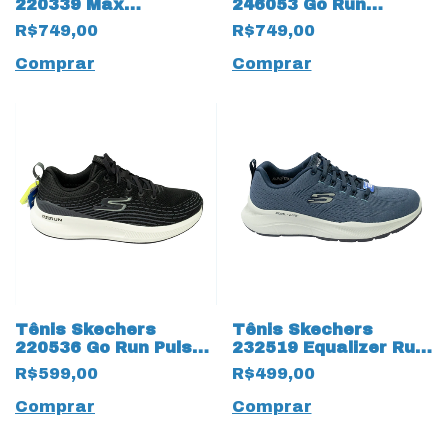
220339 Max
246053 Go Run
Cushioning Arch Fit
Persistence 15378
R$749,00
R$749,00
Upper Hand Preto
Azul
Comprar
Comprar
Tênis Skechers
Tênis Skechers
220536 Go Run Pulse
232519 Equalizer Run-
Haptic Motion
Trail 5.0 15374 Azul
R$599,00
R$499,00
GoodYear 15375 Preto
Comprar
Comprar