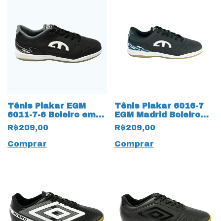
Tênis Plakar EGM
Tênis Plakar 6016-7
6011-7-6 Boleiro em
EGM Madrid Boleiro
Couro com Solado
Futsal 9997 Preto
R$209,00
R$209,00
Amazonas 13399
Costurado
Comprar
Comprar