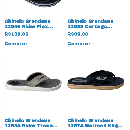
Chinelo Grendene
Chinelo Grendene
12646 Rider Flex
12639 Cartago
19983 19984 Dedo
Malaga 19959 Sport
R$109,00
R$89,00
Adulto
III
Comprar
Comprar
Chinelo Grendene
Chinelo Grendene
12634 Rider Trace
12574 Mormaii Kinja