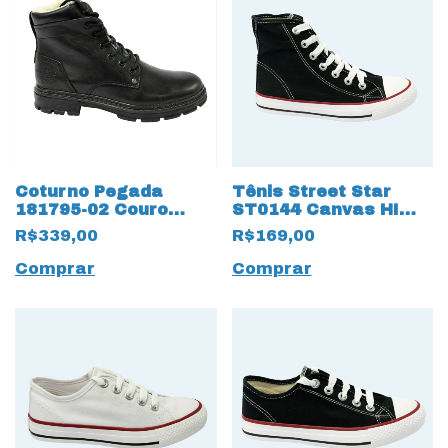
Coturno Pegada
Tênis Street Star
181795-02 Couro
ST0144 Canvas HI
Natural Anilina com
botinha classica
R$339,00
R$169,00
Forro em lã 15446
15656 Preto
Preto
Comprar
Comprar