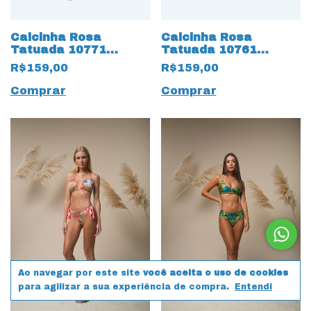
Calcinha Rosa
Calcinha Rosa
Tatuada 10771
Tatuada 10761
Crochet Amarração
Estampado Trilobal
R$159,00
R$159,00
Lateral Bege
Reversível Bege
Comprar
Comprar
Ao navegar por este site
você aceita o uso de cookies
para agilizar a sua experiência de compra.
Entendi