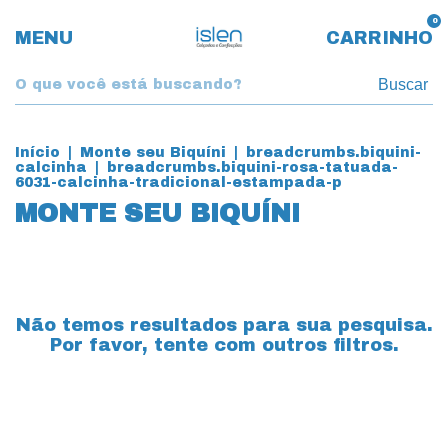
0
MENU
CARRINHO
Buscar
Início
|
Monte seu Biquíni
|
breadcrumbs.biquini-
calcinha
|
breadcrumbs.biquini-rosa-tatuada-
6031-calcinha-tradicional-estampada-p
MONTE SEU BIQUÍNI
Não temos resultados para sua pesquisa.
Por favor, tente com outros filtros.