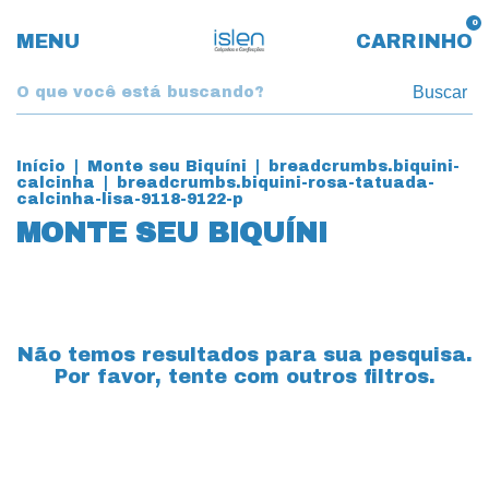
0
MENU
CARRINHO
Buscar
Início
|
Monte seu Biquíni
|
breadcrumbs.biquini-
calcinha
|
breadcrumbs.biquini-rosa-tatuada-
calcinha-lisa-9118-9122-p
MONTE SEU BIQUÍNI
Não temos resultados para sua pesquisa.
Por favor, tente com outros filtros.