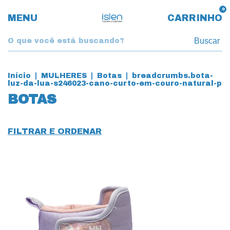
0
MENU
CARRINHO
Buscar
Início
|
MULHERES
|
Botas
|
breadcrumbs.bota-
luz-da-lua-s246023-cano-curto-em-couro-natural-p
BOTAS
FILTRAR E ORDENAR