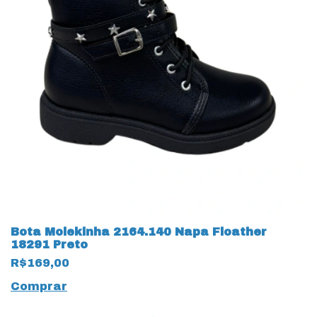
Bota Molekinha 2164.140 Napa Floather
18291 Preto
R$169,00
Comprar