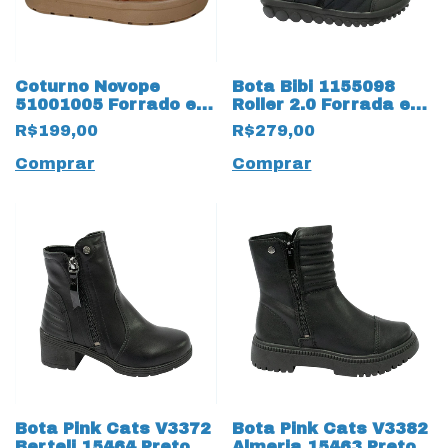
Coturno Novope
Bota Bibi 1155098
51001005 Forrado em
Roller 2.0 Forrada em
La 19466 Caramelo
Lã com Duplo Velcro
R$199,00
R$279,00
13516 Preta
Comprar
Comprar
Bota Pink Cats V3372
Bota Pink Cats V3382
Berteli 15464 Preto
Almeria 15463 Preto