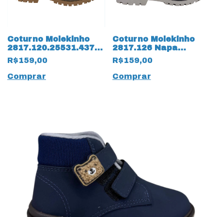
Coturno Molekinho
Coturno Molekinho
2817.120.25531.43792
2817.126 Napa
Napa atlanta 15246
Moscou 18243 Pinhão
R$159,00
R$159,00
Café
Comprar
Comprar