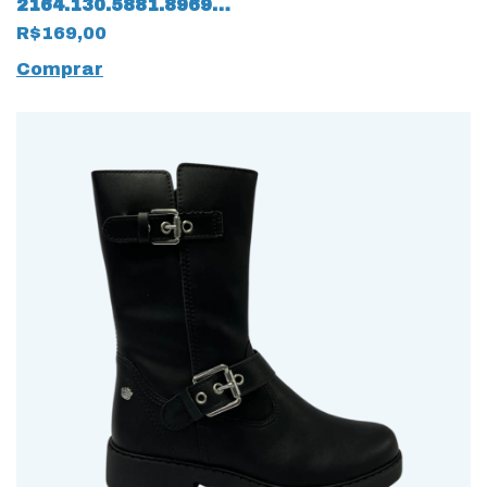
2164.130.5881.89691
Camurça Flex 15238
R$169,00
Caramelo
Comprar