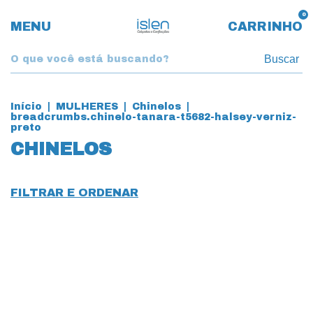
0
MENU
CARRINHO
Buscar
Início
|
MULHERES
|
Chinelos
|
breadcrumbs.chinelo-tanara-t5682-halsey-verniz-
preto
CHINELOS
FILTRAR E ORDENAR