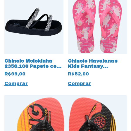
Chinelo Molekinha
Chinelo Havaianas
2358.100 Papete com
Kids Fantasy
Strass 17480 Preto
Unicórnio 18326 Rosa
R$99,00
R$52,00
Flux
Comprar
Comprar