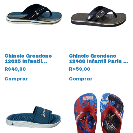
Chinelo Grendene
Chinelo Grendene
12625 Infantil
12468 Infantil Paris II
Cartago 19957
19954 Marrom
R$49,00
R$59,00
Palermo
Comprar
Comprar