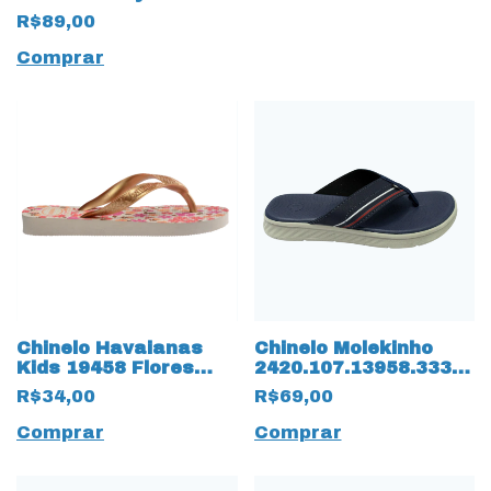
R$89,00
Comprar
Chinelo Havaianas
Chinelo Molekinho
Kids 19458 Flores
2420.107.13958.33300
Bege
Napa Floter 15836
R$34,00
R$69,00
Marinho
Comprar
Comprar