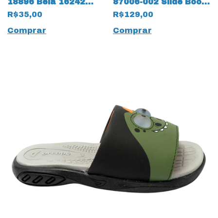
18896 Bela 16242
87006-002 Slide Booh
Cacau
com LED 14034 Rosa
R$35,00
R$129,00
Comprar
Comprar