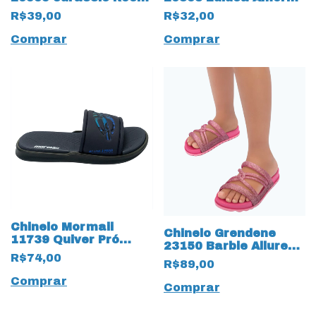
13748 Verde Musgo
13746 Branco/Preto
R$39,00
R$32,00
Comprar
Comprar
Chinelo Mormaii
Chinelo Grendene
11739 Quiver Pró
23150 Barbie Allure
Slide Gáspea Infantil
R$74,00
17447 Rosa
R$89,00
13745 Marinho
Comprar
Comprar