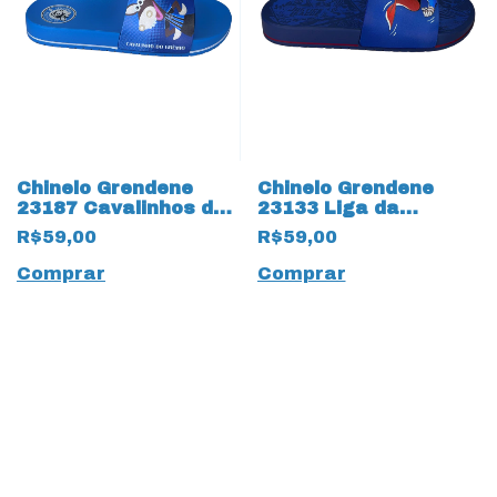
Chinelo Grendene
Chinelo Grendene
23187 Cavalinhos do
23133 Liga da
Fantástico 17517
Justiça Superman
R$59,00
R$59,00
Gremio Azul
17512 Azul
Comprar
Comprar