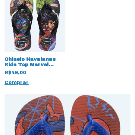
Chinelo Havaianas
Kids Top Marvel
Vingadores 18329
R$49,00
Preto
Comprar