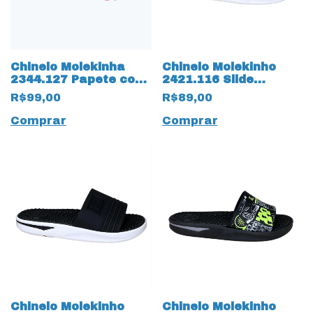
Chinelo Molekinha
Chinelo Molekinho
2344.127 Papete com
2421.116 Slide
Strass 17543 Rosa
Gaspea com Ajustes
R$99,00
R$89,00
17536 Marinho
Comprar
Comprar
Chinelo Molekinho
Chinelo Molekinho