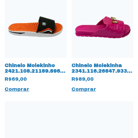
Chinelo Molekinho
Chinelo Molekinha
2421.108.21189.89661
2341.116.26847.93371
Slide 15837
Napa Oceâno Verniz
R$69,00
R$89,00
Preto/Laranja
15834 Pink
Comprar
Comprar