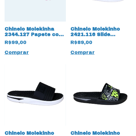
Chinelo Molekinha
Chinelo Molekinho
2344.127 Papete com
2421.116 Slide
Strass 17543 Rosa
Gaspea com Ajustes
R$99,00
R$89,00
17536 Marinho
Comprar
Comprar
Chinelo Molekinho
Chinelo Molekinho