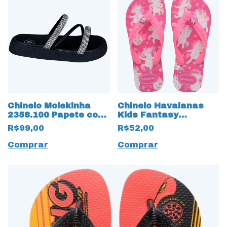
Chinelo Molekinha
Chinelo Havaianas
2358.100 Papete com
Kids Fantasy
Strass 17480 Preto
Unicórnio 18326 Rosa
R$99,00
R$52,00
Flux
Comprar
Comprar