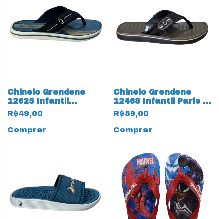
Chinelo Grendene
Chinelo Grendene
12625 Infantil
12468 Infantil Paris II
Cartago 19957
19954 Marrom
R$49,00
R$59,00
Palermo
Comprar
Comprar