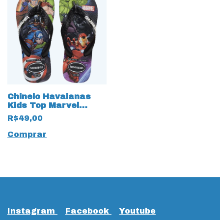
Chinelo Havaianas
Kids Top Marvel
Vingadores 18329
R$49,00
Preto
Comprar
Instagram
Facebook
Youtube