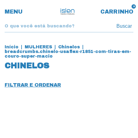
0
MENU
CARRINHO
Buscar
Início
|
MULHERES
|
Chinelos
|
breadcrumbs.chinelo-usaflex-r1851-com-tiras-em-
couro-super-macio
CHINELOS
FILTRAR E ORDENAR