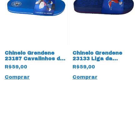
Chinelo Grendene
Chinelo Grendene
23187 Cavalinhos do
23133 Liga da
Fantástico 17517
Justiça Superman
R$59,00
R$59,00
Gremio Azul
17512 Azul
Comprar
Comprar