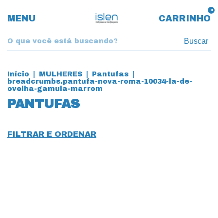
0
MENU
CARRINHO
Buscar
Início
|
MULHERES
|
Pantufas
|
breadcrumbs.pantufa-nova-roma-10034-la-de-
ovelha-gamula-marrom
PANTUFAS
FILTRAR E ORDENAR