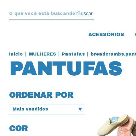
Buscar
ACESSÓRIOS
Início
|
MULHERES
|
Pantufas
|
breadcrumbs.pant
PANTUFAS
ORDENAR POR
COR