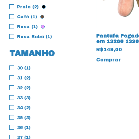
Preto (2)
Café (1)
Rosa (1)
Pantufa Pegad
Rosa Bebê (1)
em 13266 1326
Tecido Atoalh
R$149,00
TAMANHO
Comprar
30 (1)
31 (2)
32 (2)
33 (3)
34 (2)
35 (3)
36 (1)
37 (1)