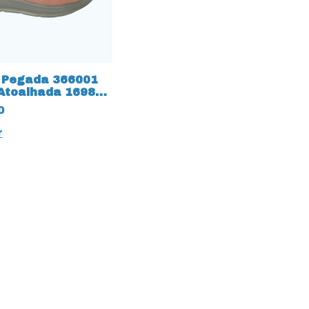
 Pegada 366001
 Atoalhada 16983
0
r