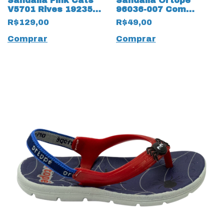
Sandália Pink Cats
Sandália Ortopé
V5701 Rives 19235
96036-007 Com
Blush
elásticos 14107 Azul
R$129,00
R$49,00
Bebê
Comprar
Comprar