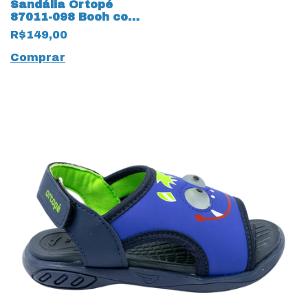
Sandália Ortopé
87011-098 Booh com
Velcro e LED 14033
R$149,00
Rosa
Comprar