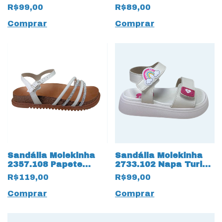
17542 Off White
Strass 17533 Preto
R$99,00
R$89,00
Comprar
Comprar
Sandália Molekinha
Sandália Molekinha
2357.108 Papete
2733.102 Napa Turim
Turim 17519 Off
Branco Off
R$119,00
R$99,00
White
Comprar
Comprar