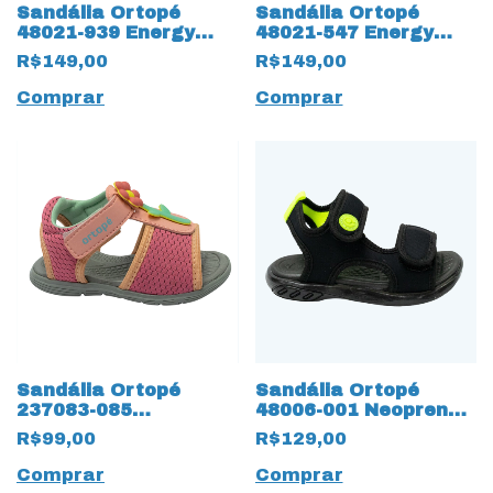
Sandália Ortopé
Sandália Ortopé
48021-939 Energy
48021-547 Energy
Light com LED 14036
Spider com LED 14031
R$149,00
R$149,00
Rosa
Comprar
Comprar
Sandália Ortopé
Sandália Ortopé
237083-085
48006-001 Neoprene
Brincadeira com
12966 com Duplo
R$99,00
R$129,00
Velcro 14030 Rosa
Velcro e LED
Comprar
Comprar