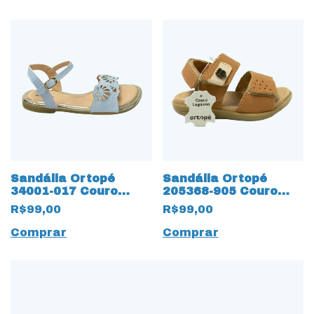
Sandália Ortopé
Sandália Ortopé
34001-017 Couro
205368-905 Couro
Natural com palmilha
Natural com 12962
R$99,00
R$99,00
12958 Duo Soft
Velcro para ajuste
Comprar
Comprar