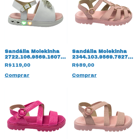
Sandália Molekinha
Sandália Molekinha
2722.106.9569.16072
2344.103.9569.78276
Napa Turim com LED
Napa Turim 14231
R$119,00
R$89,00
14258 Branco
Rosa
Comprar
Comprar