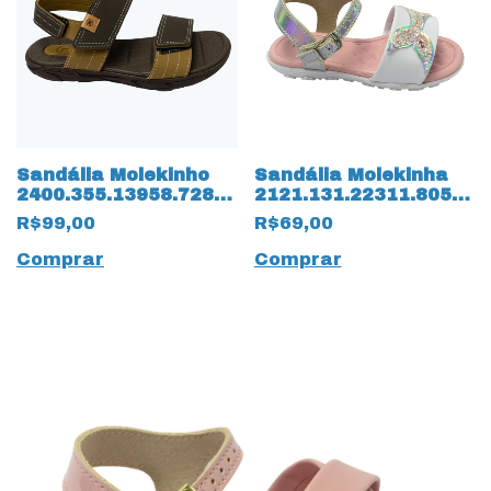
Sandália Molekinho
Sandália Molekinha
2400.355.13958.72826
2121.131.22311.80574
Napa Floter 15835
Glitter 14260 Branco
R$99,00
R$69,00
Café
Comprar
Comprar