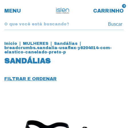
0
MENU
CARRINHO
Buscar
Início
|
MULHERES
|
Sandálias
|
breadcrumbs.sandalia-usaflex-y8204014-com-
elastico-canelado-preto-p
SANDÁLIAS
FILTRAR E ORDENAR