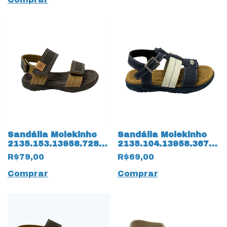
Sandália Molekinho
Sandália Molekinho
2135.153.13958.72826
2135.104.13958.36784
Napa Floter 14182
14181 Napa Floter
R$79,00
R$69,00
Café
Comprar
Comprar