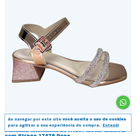
Ao navegar por este site
você aceita o uso de cookies
para agilizar a sua experiência de compra.
Entendi
Sandália Molekinha 2347.107 Metal Glamour
com Strass 17478 Rose