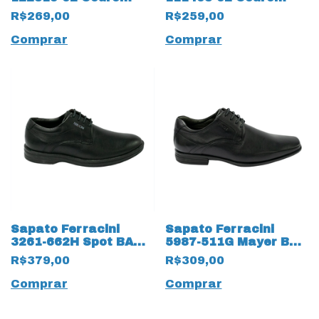
Naural Mestiço 19043
Natural Anilina 15893
R$269,00
R$259,00
Pinhão
Pinhão
Comprar
Comprar
Sapato Ferracini
Sapato Ferracini
3261-662H Spot BA
5987-511G Mayer BA
Couro Legítimo com
Couro Natural linha
R$379,00
R$309,00
cadarço 15519 Preto
24h 14100 Preto
Comprar
Comprar