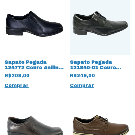
Sapato Pegada
Sapato Pegada
124772 Couro Anilina
121840-01 Couro
com Bico 17659
Natural Mestiço com
R$209,00
R$249,00
Quadrado
13199 Cadarço
Comprar
Comprar