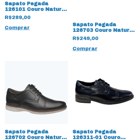
Sapato Pegada
126101 Couro Natural
cm cadarço Fake
R$289,00
16891 Preto
Sapato Pegada
Comprar
126703 Couro Natural
Anilina 17296 Pinhão
R$249,00
Comprar
Sapato Pegada
Sapato Pegada
126702 Couro Natural
126311-01 Couro