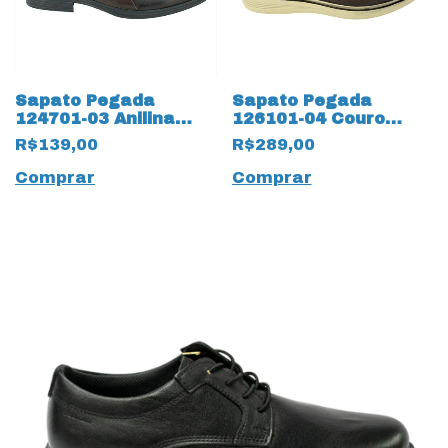
Sapato Pegada
Sapato Pegada
124701-03 Anilina
126101-04 Couro
Brown com palmilha
Mestiço 14117 Pinhão
R$139,00
R$289,00
Amortech
Comprar
Comprar