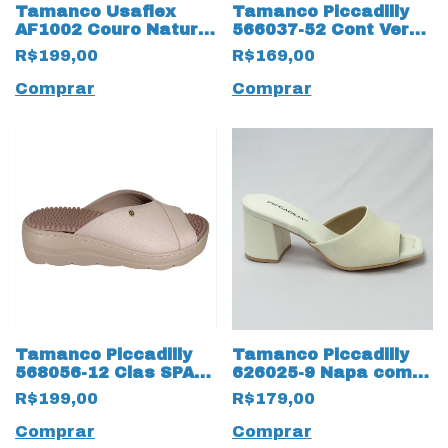
Tamanco Usaflex
Tamanco Piccadilly
AF1002 Couro Natural
566037-52 Cont Verde
Croco Verniz
Claro
R$199,00
R$169,00
Comprar
Comprar
Tamanco Piccadilly
Tamanco Piccadilly
568056-12 Clas SPA
626025-9 Napa com
com 2 Palmilhas
Salto Bloco Branco
R$199,00
R$179,00
Marfim
Comprar
Comprar