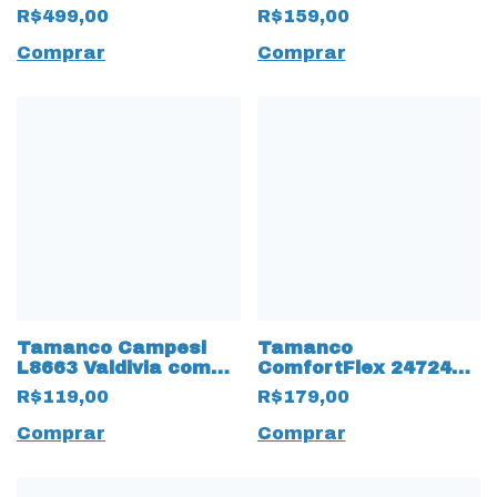
Couro Natural Off
68401 Slide com
R$499,00
R$159,00
White
palmilha extra
conforto Turquesa
Comprar
Comprar
Tamanco Campesi
Tamanco
L8663 Valdivia com
ComfortFlex 2472402
Proteção de Joanete
Napa Velvet com
R$119,00
R$179,00
Gelo
Ajustes Baunilha
Comprar
Comprar