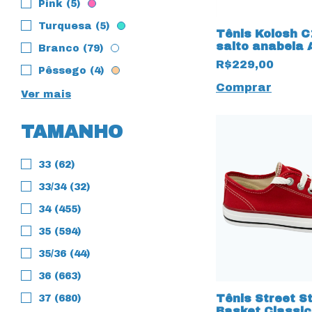
Pink (5)
Turquesa (5)
Tênis Kolosh 
salto anabela 
Branco (79)
Green 14158 Ve
R$229,00
Pêssego (4)
Comprar
Ver mais
TAMANHO
33 (62)
33/34 (32)
34 (455)
35 (594)
35/36 (44)
36 (663)
Tênis Street S
37 (680)
Basket Classic