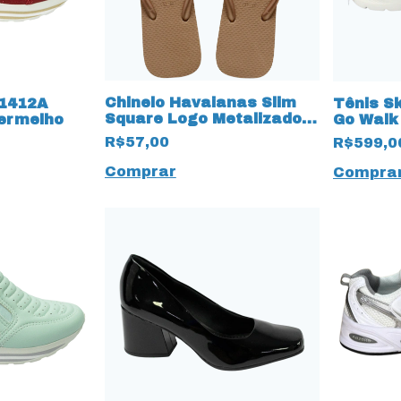
Chinelo Havaianas Slim
C1412A
Tênis S
Square Logo Metalizado
ermelho
Go Walk
Dourado
13564 co
R$57,00
R$599,0
Comprar
Compra