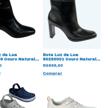
z da Lua
Bota Luz da Lua
9 Couro Natural
80250001 Couro Natural
 18632 Preto
Saara 15667 Preto
0
R$699,00
r
Comprar