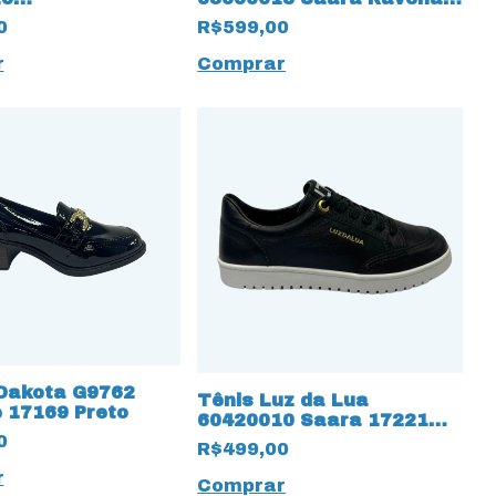
poleone 17216
17222 Preto
0
R$599,00
r
Comprar
Dakota G9762
Tênis Luz da Lua
e 17169 Preto
60420010 Saara 17221
Preto
0
R$499,00
r
Comprar