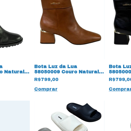
a
Bota Luz da Lua
Bota Lu
o Natural
58050009 Couro Natural
5805000
reto
Montenapoleone 18633
Atacama
R$799,00
R$799,0
Ambar
Comprar
Compra