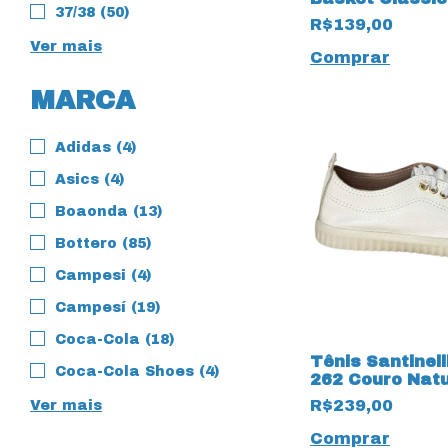
37/38 (50)
Vermelho
R$139,00
Ver mais
Comprar
MARCA
Adidas (4)
Asics (4)
Boaonda (13)
Bottero (85)
Campesi (4)
Campesí (19)
Coca-Cola (18)
Tênis Santinell
Coca-Cola Shoes (4)
262 Couro Natu
Marfim
R$239,00
Ver mais
Comprar