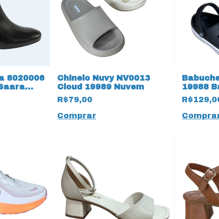
ua 8020006
Chinelo Nuvy NV0013
Babuche
 Saara
Cloud 19989 Nuvem
19988 B
reto
R$79,00
R$129,0
Comprar
Compra