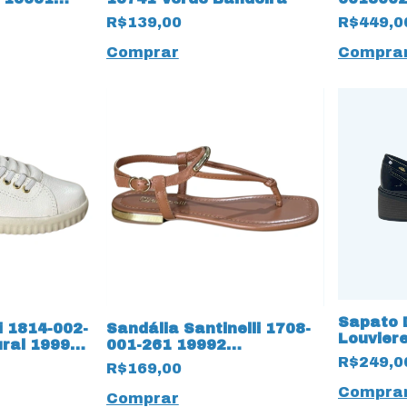
Montena
R$139,00
R$449,0
Marrom
Comprar
Compra
Sapato 
i 1814-002-
Sandália Santinelli 1708-
Louvier
ral 19993
001-261 19992
Rasteirinha com Nó
R$249,0
R$169,00
Compra
Comprar