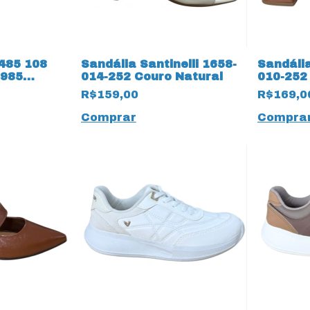
485 108
Sandália Santinelli 1658-
Sandália
9985
014-252 Couro Natural
010-252
ta
R$159,00
R$169,0
Comprar
Compra