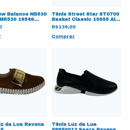
ew Balance NB530
Tênis Street Star ST0700
 MR530 19549
Basket Classic 15655 All
Black
0
R$139,00
r
Comprar
uz da Lua Ravena
Tênis Luz da Lua
25
58650013 Saara Ravena