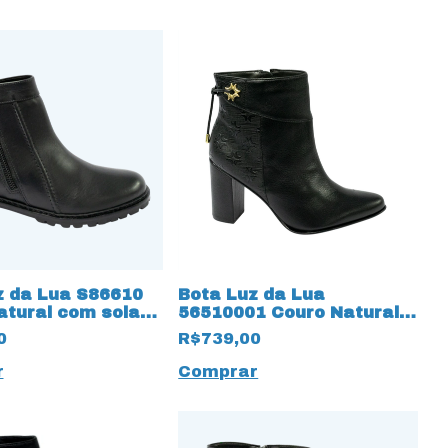
z da Lua S86610
Bota Luz da Lua
atural com solado
56510001 Couro Natural
ratorado
Saara 15455 Preto
0
R$739,00
r
Comprar