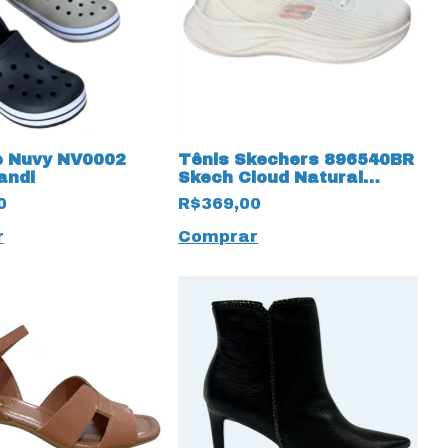
 Nuvy NV0002
Tênis Skechers 896540BR
andi
Skech Cloud Natural
19990 Off White
0
R$369,00
r
Comprar