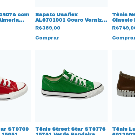
C1407A com
Sapato Usaflex
Tênis N
Almeria
AL0701001 Couro Verniz
Classic
rde Claro
Preto
Branco
R$369,00
R$749,0
Comprar
Compra
tar ST0700
Tênis Street Star ST0776
Tênis L
 15651
15741 Verde Bandeira
601300