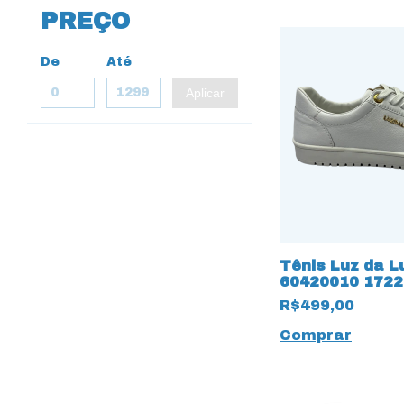
PREÇO
De
Até
Aplicar
Tênis Luz da L
60420010 1722
Bianco
R$499,00
Comprar