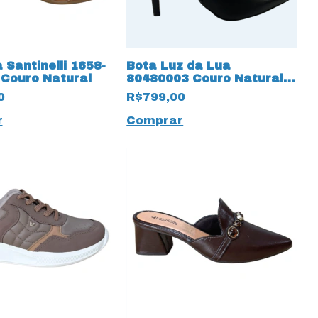
 Santinelli 1658-
Bota Luz da Lua
 Couro Natural
80480003 Couro Natural
Saara 17217 Preto
0
R$799,00
r
Comprar