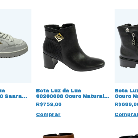
ua
Bota Luz da Lua
Bota Lu
0 Saara
80200008 Couro Natural
Couro N
Saara 16428 Preto
13425 T
R$759,00
R$689,0
Comprar
Compra