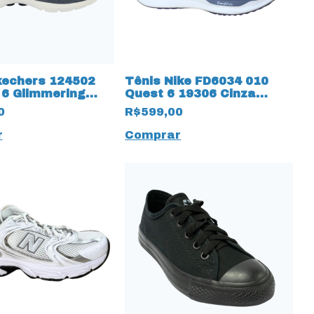
kechers 124502
Tênis Nike FD6034 010
 6 Glimmering
Quest 6 19306 Cinza
m Hyper Pillars
Metálico
0
R$599,00
r
Comprar