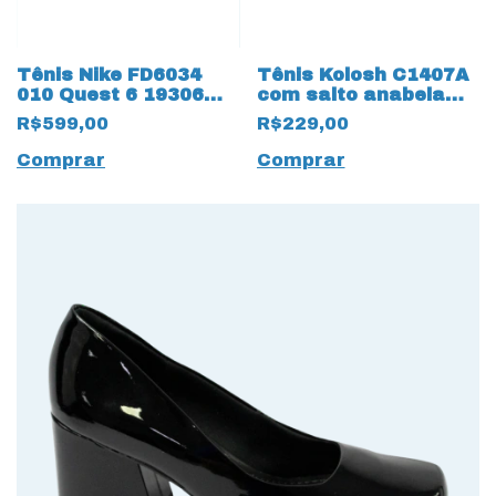
Tênis Nike FD6034
Tênis Kolosh C1407A
010 Quest 6 19306
com salto anabela
Cinza Metálico
Almeria Green 14158
R$599,00
R$229,00
Verde Claro
Comprar
Comprar