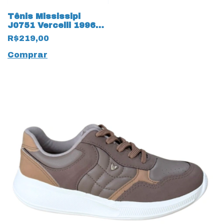
Tênis Mississipi
J0751 Vercelli 19963
New White
R$219,00
Comprar