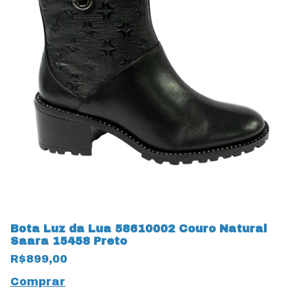
Bota Luz da Lua 58610002 Couro Natural
Saara 15458 Preto
R$899,00
Comprar