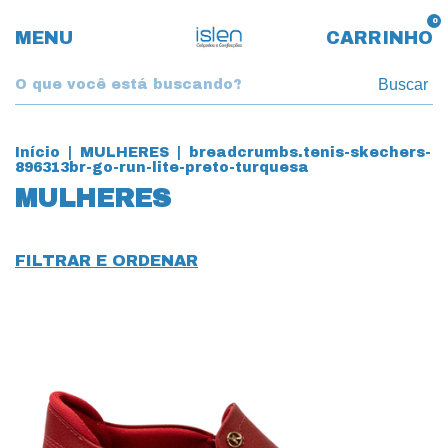
0
MENU
CARRINHO
Buscar
Início
|
MULHERES
|
breadcrumbs.tenis-skechers-
896313br-go-run-lite-preto-turquesa
MULHERES
FILTRAR E ORDENAR