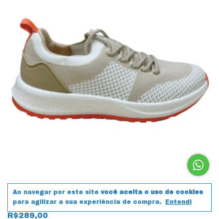
Ao navegar por este site
você aceita o uso de cookies
Tênis Usaflex AO1500 Poofy Tricot 19204
Branco
para agilizar a sua experiência de compra.
Entendi
R$289,00