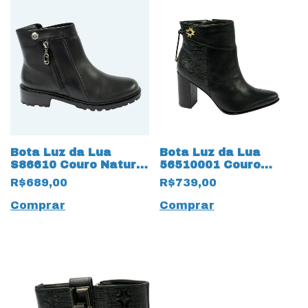
Bota Luz da Lua
Bota Luz da Lua
S86610 Couro Natural
56510001 Couro
com solado 13425
Natural Saara 15455
R$689,00
R$739,00
Tratorado
Preto
Comprar
Comprar