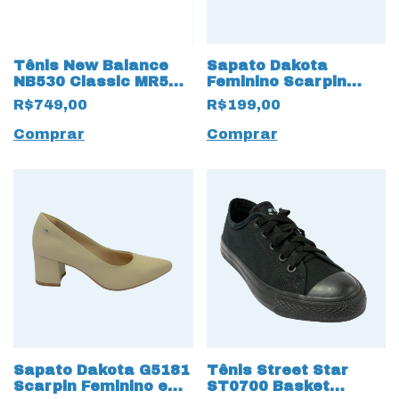
Tênis New Balance
Sapato Dakota
NB530 Classic MR530
Feminino Scarpin
19549 Branco
G5181 Vincent 17030
R$749,00
R$199,00
Preto
Comprar
Comprar
Sapato Dakota G5181
Tênis Street Star
Scarpin Feminino em
ST0700 Basket