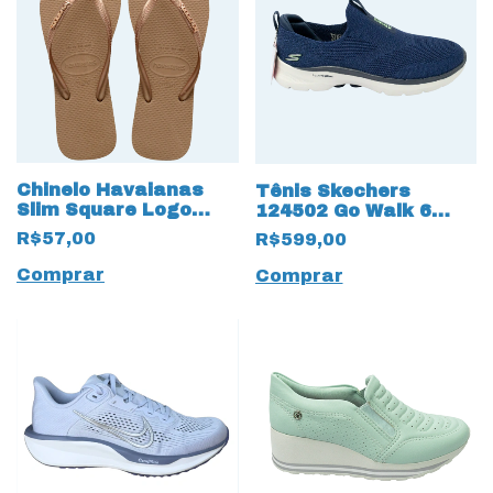
Chinelo Havaianas
Tênis Skechers
Slim Square Logo
124502 Go Walk 6
Metalizado Dourado
Glimmering 13564
R$57,00
R$599,00
com Hyper Pillars
Comprar
Comprar