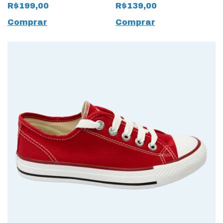
Couro Valais
Classic 15655 All
R$199,00
R$139,00
Macchiato 17029
Black
Nude
Comprar
Comprar