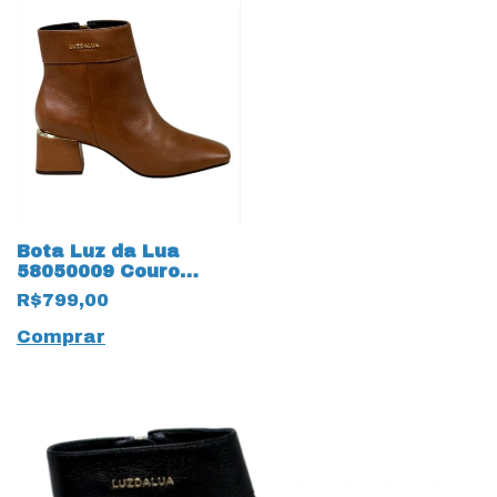
Bota Luz da Lua
58050009 Couro
Natural
R$799,00
Montenapoleone
18633 Ambar
Comprar