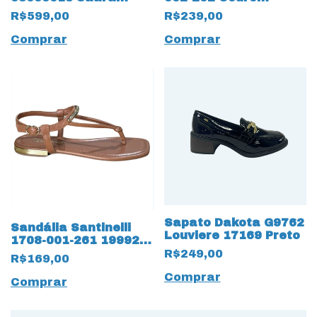
Ravena 17222 Preto
Natural 19993 Marfim
R$599,00
R$239,00
Comprar
Comprar
Sapato Dakota G9762
Sandália Santinelli
Louviere 17169 Preto
1708-001-261 19992
Rasteirinha com Nó
R$249,00
R$169,00
Comprar
Comprar