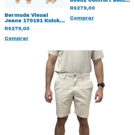
60902 Comfort Sem
cinto
R$279,00
Bermuda Visual
Comprar
Jeans 170191 Knicker
Feminina Jeans Claro
R$279,00
Comprar