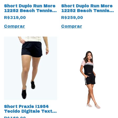
Short Duplo Run More
Short Duplo Run More
12252 Beach Tennis
12252 Beach Tennis
em Tecido TexNeo
em Tecido TexNeo
R$319,00
R$259,00
Preto
Azul
Comprar
Comprar
Short Praxis I1954
Tecido Digitale Textil
Fresh Fit Preto