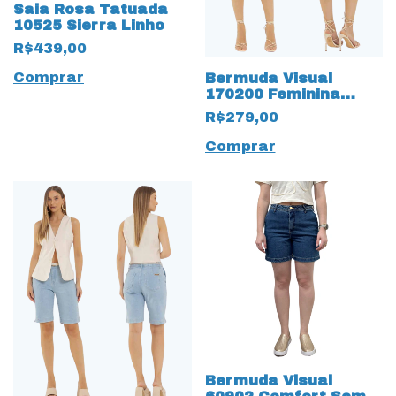
Saia Rosa Tatuada
10525 Sierra Linho
R$439,00
Comprar
Bermuda Visual
170200 Feminina
Jeans Mocha
R$279,00
Caramelo
Comprar
Bermuda Visual