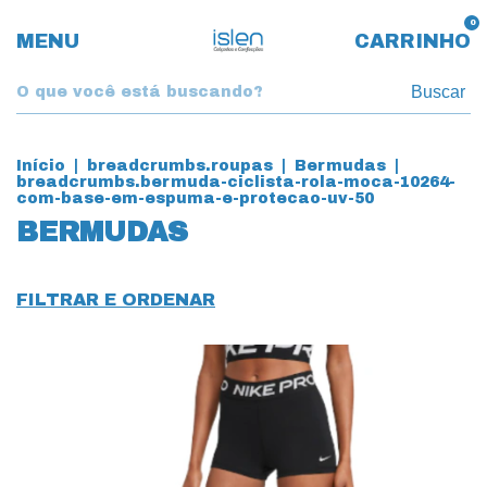
0
MENU
CARRINHO
Buscar
Início
|
breadcrumbs.roupas
|
Bermudas
|
breadcrumbs.bermuda-ciclista-rola-moca-10264-
com-base-em-espuma-e-protecao-uv-50
BERMUDAS
FILTRAR E ORDENAR