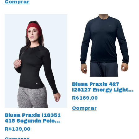
Comprar
Blusa Praxis 427
I25127 Energy Light
com proteção UV50+
R$169,00
Comprar
Blusa Praxis I18351
415 Segunda Pele
Térmica com
R$139,00
Proteção UV50+