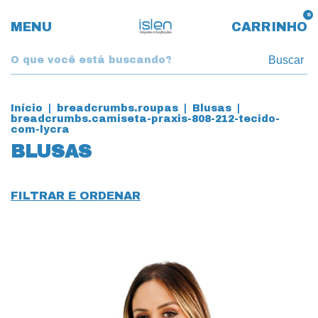
0
MENU
CARRINHO
Buscar
Início
|
breadcrumbs.roupas
|
Blusas
|
breadcrumbs.camiseta-praxis-808-212-tecido-
com-lycra
BLUSAS
FILTRAR E ORDENAR