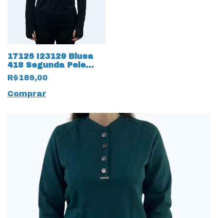
17125 I23129 Blusa
418 Segunda Pele
Tecido Energy Up
R$189,00
Preto
Comprar