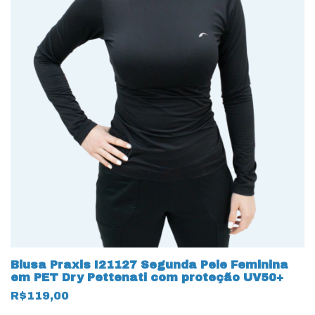
Blusa Praxis I21127 Segunda Pele Feminina
em PET Dry Pettenati com proteção UV50+
R$119,00