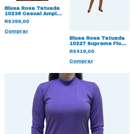
Blusa Rosa Tatuada
10236 Casual Ampla
Corduroy Ushuaia
R$399,00
Bege
Comprar
Blusa Rosa Tatuada
10227 Supreme Flow
com Listras Off
R$419,00
White
Comprar