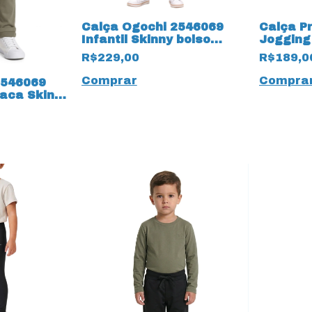
Calça Ogochi 2546069
Calça Pr
Infantil Skinny bolso
Jogging 
19558 Faca
tecido S
R$229,00
R$189,0
Comprar
Compra
2546069
Faca Skinny