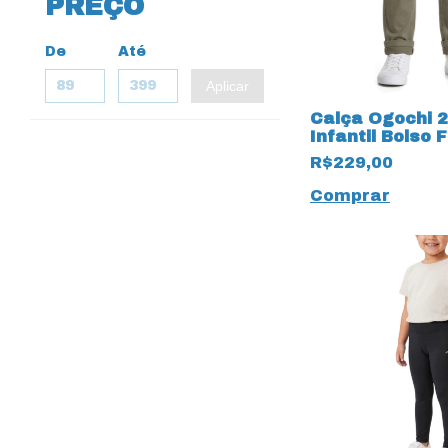
PREÇO
De
Até
Aplicar
Calça Ogochi 
Infantil Bolso 
19677 Cinza
R$229,00
Comprar