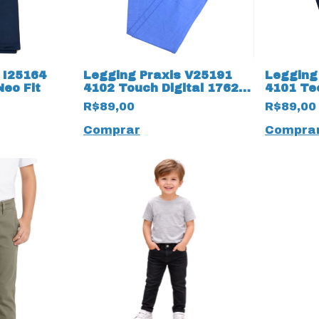
 I25164
Legging Praxis V25191
Legging
Neo Fit
4102 Touch Digital 17621
4101 Te
Infantil
Infantil
R$89,00
R$89,00
Comprar
Compra