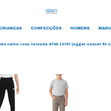
CRIANÇAS
CONFECÇÕES
HOMENS
MARC
bs.calca-rosa-tatuada-8745-15767-jogger-casual-fit-c