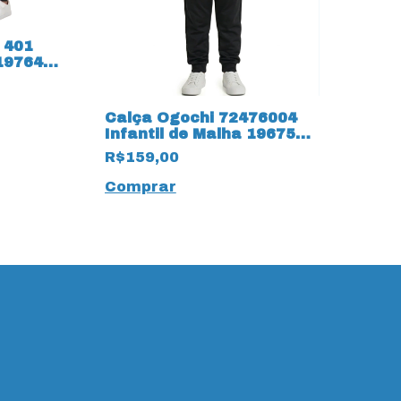
 401
 19764
Calça Ogochi 72476004
Infantil de Malha 19675
com Bolso Faca
R$159,00
Comprar