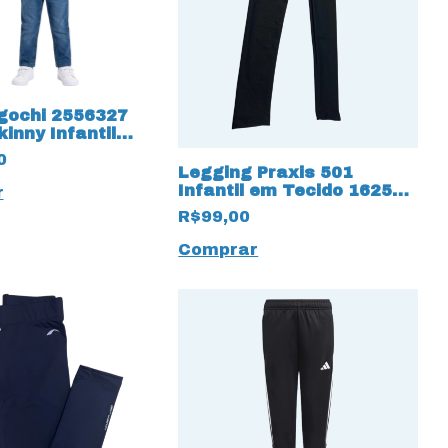
gochi 2556327
inny Infantil
 Bolsos
0
Legging Praxis 501
Infantil em Tecido 16251
r
Trilobal
R$99,00
Comprar