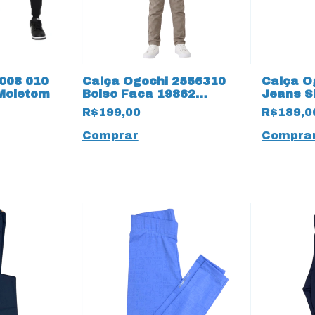
008 010
Calça Ogochi 2556310
Calça O
 Moletom
Bolso Faca 19862
Jeans Sk
Tradicional Infantil
19803 5
R$199,00
R$189,0
Comprar
Compra