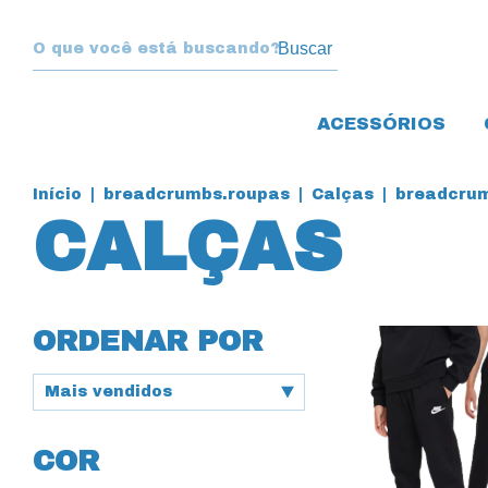
Buscar
ACESSÓRIOS
Início
|
breadcrumbs.roupas
|
Calças
|
breadcrum
CALÇAS
ORDENAR POR
COR