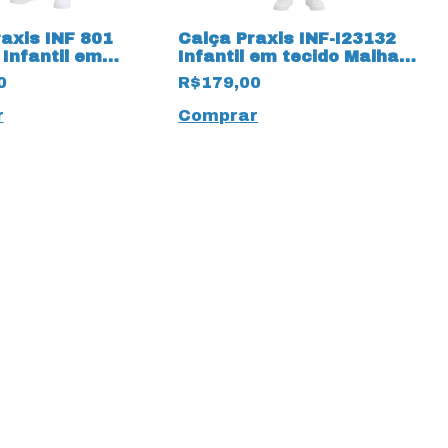
axis INF 801
Calça Praxis INF-I23132
Infantil em
Infantil em tecido Malha
oft Pettenati
Thermo Preto
0
R$179,00
r
Comprar