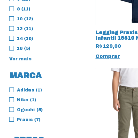
8 (11)
10 (12)
12 (11)
Legging Praxis
Infantil 18519 
14 (10)
R$129,00
16 (5)
Comprar
Ver mais
MARCA
Adidas (1)
Nike (1)
Ogochi (5)
Praxis (7)