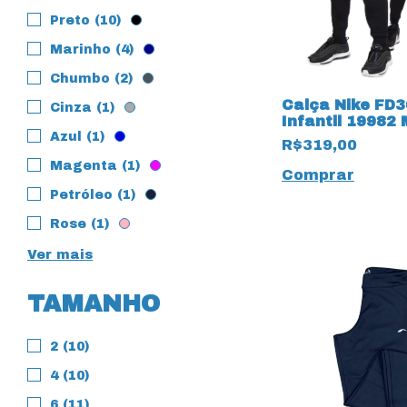
Preto (10)
Marinho (4)
Chumbo (2)
Calça Nike FD3
Cinza (1)
Infantil 19982
Azul (1)
R$319,00
Magenta (1)
Comprar
Petróleo (1)
Rose (1)
Ver mais
TAMANHO
2 (10)
4 (10)
6 (11)