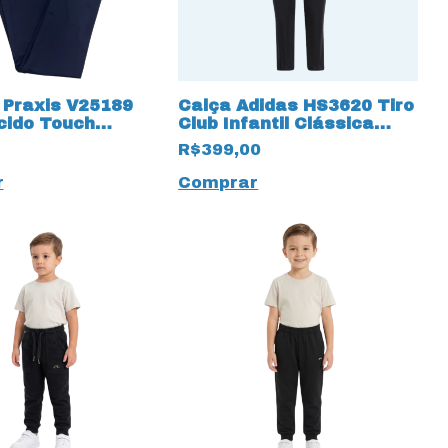
 Praxis V25189
Calça Adidas HS3620 Tiro
cido Touch
Club Infantil Clássica
 17632 Preto
Colegial 3 Listras 16072
R$399,00
Preto
r
Comprar