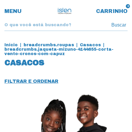
0
MENU
CARRINHO
Buscar
Início
|
breadcrumbs.roupas
|
Casacos
|
breadcrumbs.jaqueta-mizuno-4144655-corta-
vento-cronos-com-capuz
CASACOS
FILTRAR E ORDENAR