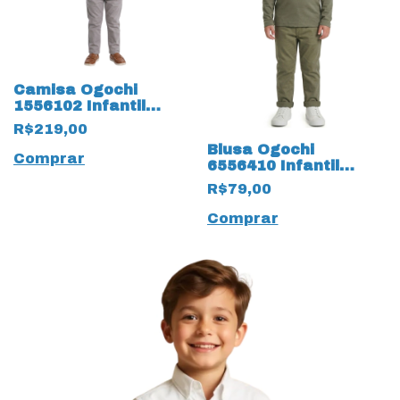
Camisa Ogochi
1556102 Infantil
Manga Longa 19882
R$219,00
Slim Casual
Blusa Ogochi
Comprar
6556410 Infantil
Manga Longa e 19678
R$79,00
Gola Redonda
Comprar