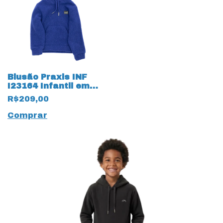
Blusão Praxis INF
I23164 Infantil em
tecido Pettenati
R$209,00
15236 Flocado
Comprar