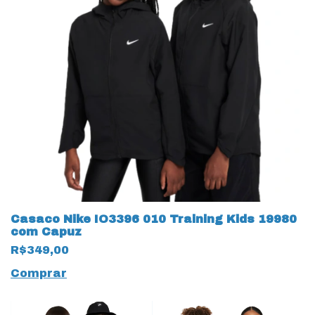
Casaco Nike IO3396 010 Training Kids 19980
com Capuz
R$349,00
Comprar