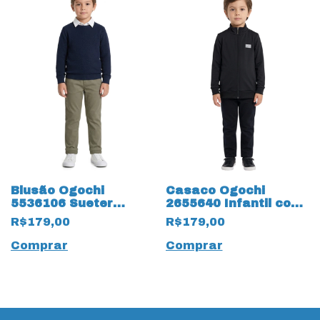
Blusão Ogochi
Casaco Ogochi
5536106 Sueter
2655640 Infantil com
Tricot Infantil 19679
Ziper 19676 Preto
R$179,00
R$179,00
Azul Marinho
Comprar
Comprar