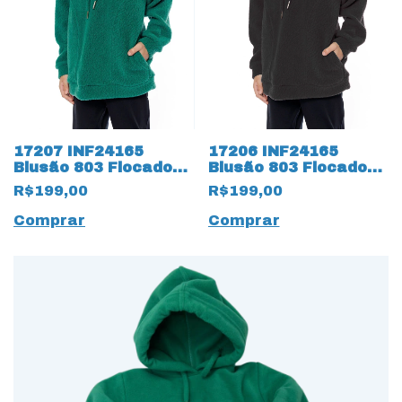
17207 INF24165
17206 INF24165
Blusão 803 Flocado
Blusão 803 Flocado
17207 Verde
17206 Preto
R$199,00
R$199,00
Comprar
Comprar