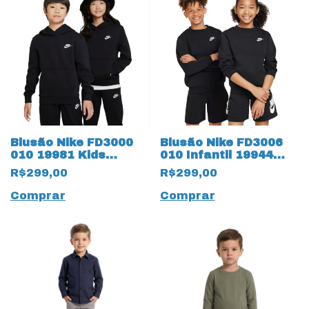
Blusão Nike FD3000
Blusão Nike FD3006
010 19981 Kids
010 Infantil 19944
Infantil com Bolso
Manga Longa
R$299,00
R$299,00
Canguru e Capuz
Comprar
Comprar